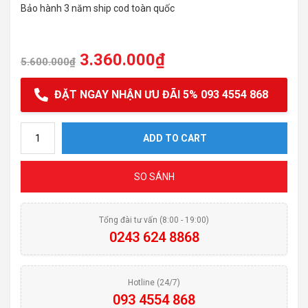
Bảo hành 3 năm ship cod toàn quốc
3.360.000
₫
5.600.000
₫
ĐẶT NGAY NHẬN ƯU ĐÃI 5% 093 4554 868
Máy hút mùi Fandi FD-3388B1-70 quantity
ADD TO CART
SO SÁNH
Tổng đài tư vấn (8:00 - 19:00)
0243 624 8868
Hotline (24/7)
093 4554 868