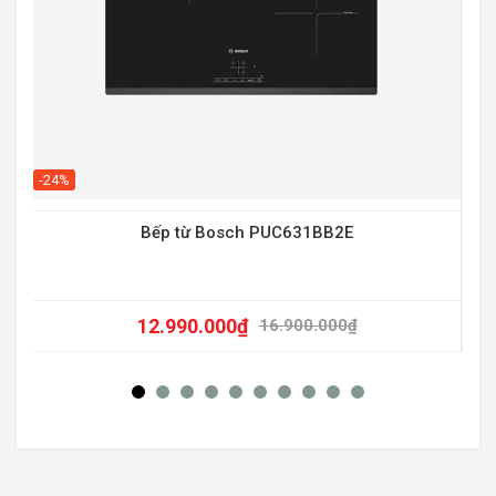
-20
-24%
Bếp từ Bosch PUC631BB2E
12.990.000
₫
16.900.000
₫