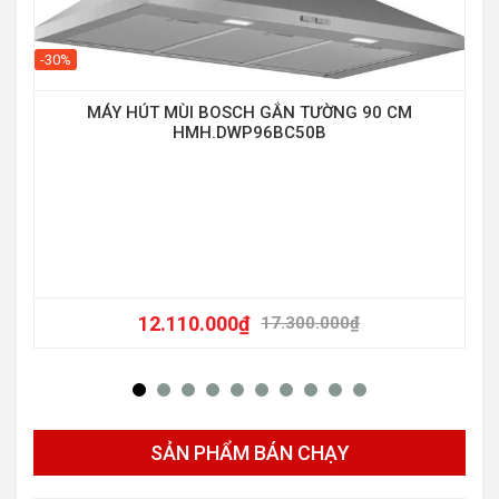
-30%
-16
MÁY HÚT MÙI BOSCH GẮN TƯỜNG 90 CM
HMH.DWP96BC50B
12.110.000
₫
17.300.000
₫
SẢN PHẨM BÁN CHẠY