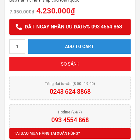
Bảo hành 3 năm ship cod toàn quốc
4.230.000
₫
7.050.000
₫
ĐẶT NGAY NHẬN ƯU ĐÃI 5% 093 4554 868
Máy hút mùi âm tủ Fandi FD-70MSB quantity
ADD TO CART
SO SÁNH
Tổng đài tư vấn (8:00 - 19:00)
0243 624 8868
Hotline (24/7)
093 4554 868
TẠI SAO MUA HÀNG TẠI XUÂN HÙNG?