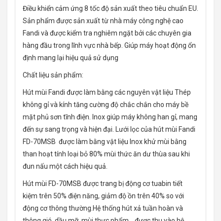
Điều khiển cảm ứng 8 tốc độ sản xuất theo tiêu chuẩn EU.
Sản phẩm được sản xuất từ nhà máy công nghệ cao
Fandi và được kiểm tra nghiêm ngặt bởi các chuyên gia
hàng đầu trong lĩnh vực nhà bếp. Giúp máy hoạt động ổn
định mang lại hiệu quả sử dụng
Chất liệu sản phẩm:
Hút mùi Fandi được làm bằng các nguyên vật liệu Thép
không gỉ và kính tăng cường độ chắc chắn cho máy bề
mặt phủ sơn tĩnh điện. Inox giúp máy không han gỉ, mang
đến sự sang trọng và hiện đại. Lưới lọc của hút mùi Fandi
FD-70MSB được làm bằng vật liệu Inox khử mùi bằng
than hoạt tính loại bỏ 80% mùi thức ăn dư thùa sau khi
đun nấu một cách hiệu quả.
Hút mùi FD-70MSB được trang bị động cơ tuabin tiết
kiệm trên 50% điện năng, giảm độ ồn trên 40% so với
động cơ thông thường.Hệ thống hút xả tuần hoàn và
thông gió, dầu mỡ, mùi thực phẩm… được thu vào hệ