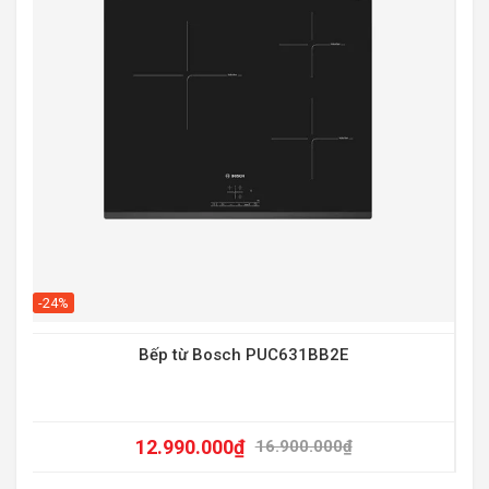
-20
-24%
Bếp từ Bosch PUC631BB2E
12.990.000
₫
16.900.000
₫