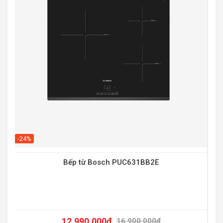
-20
-24%
Bếp từ Bosch PUC631BB2E
12.990.000
₫
16.900.000
₫