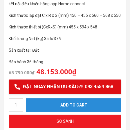
kết nối điều khiển bằng app Home connect
Kích thước lắp đặt C x R x S (mm) 450 – 455 x 560 – 568 x 550
Kích thước thiết bị (CxRxS) (mm) 455 x 594 x 548
Khối lượng Net (kg) 35.6/37.9
Sản xuất tại: Đức
Bảo hành 36 tháng
48.153.000
₫
68.790.000
₫
ĐẶT NGAY NHẬN ƯU ĐÃI 5% 093 4554 868
Lò Nướng Bosch Kết Hợp Vi Sóng Âm Tủ CMG656BS6B.HMH quanti
ADD TO CART
SO SÁNH