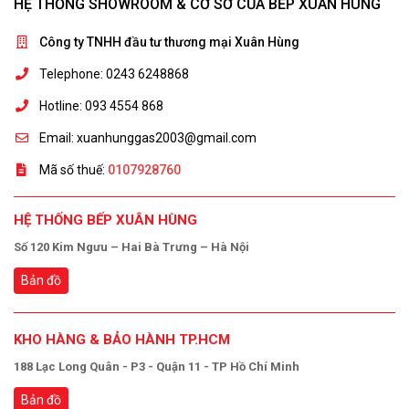
HỆ THỐNG SHOWROOM & CƠ SỞ CỦA BẾP XUÂN HÙNG
Công ty TNHH đầu tư thương mại Xuân Hùng
Telephone: 0243 6248868
Hotline: 093 4554 868
Email: xuanhunggas2003@gmail.com
Mã số thuế:
0107928760
HỆ THỐNG BẾP XUÂN HÙNG
Số 120 Kim Ngưu – Hai Bà Trưng – Hà Nội
Bản đồ
KHO HÀNG & BẢO HÀNH TP.HCM
188 Lạc Long Quân - P3 - Quận 11 - TP Hồ Chí Minh
Bản đồ