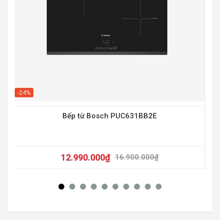
-20
-24%
Bếp từ Bosch PUC631BB2E
12.990.000
₫
16.900.000
₫