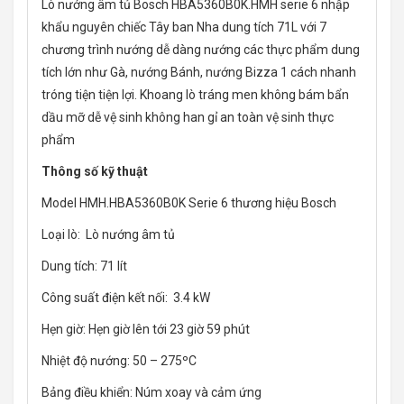
Lò nướng âm tủ Bosch HBA5360B0K.HMH serie 6 nhập
khẩu nguyên chiếc Tây ban Nha dung tích 71L với 7
chương trình nướng dễ dàng nướng các thực phẩm dung
tích lớn như Gà, nướng Bánh, nướng Bizza 1 cách nhanh
tróng tiện tiện lợi. Khoang lò tráng men không bám bẩn
dầu mỡ dễ vệ sinh không han gỉ an toàn vệ sinh thực
phẩm
Thông số kỹ thuật
Model HMH.HBA5360B0K Serie 6 thương hiệu Bosch
Loại lò: Lò nướng âm tủ
Dung tích: 71 lít
Công suất điện kết nối: 3.4 kW
Hẹn giờ: Hẹn giờ lên tới 23 giờ 59 phút
Nhiệt độ nướng: 50 – 275ºC
Bảng điều khiển: Núm xoay và cảm ứng