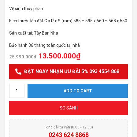
Vệ sinh thủy phân
Kích thước lắp đặt C x R x S (mm) 585 – 595 x 560 – 568 x 550
Sản xuất tại: Tây Ban Nha
Bảo hành 36 tháng toàn quốc tại nhà
13.500.000
₫
25.990.000
₫
ĐẶT NGAY NHẬN ƯU ĐÃI 5% 093 4554 868
Lò nướng âm tủ Bosch HBA5360B0K.HMH quantity
ADD TO CART
SO SÁNH
Tổng đài tư vấn (8:00 - 19:00)
0243 624 8868