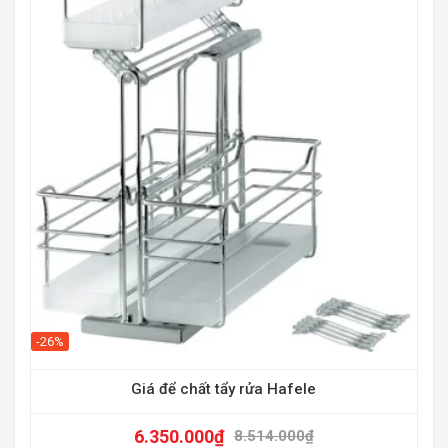
-30
-26%
Giá để chất tẩy rửa Hafele
6.350.000
₫
8.514.000
₫