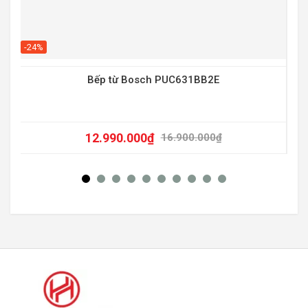
-20
-24%
Bếp từ Bosch PUC631BB2E
12.990.000
₫
16.900.000
₫