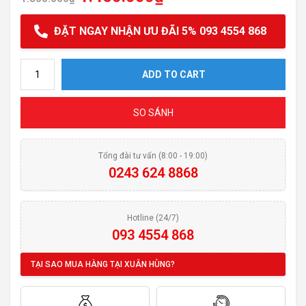
ĐẶT NGAY NHẬN ƯU ĐÃI 5% 093 4554 868
Giá treo ngoài gia vị 3 tầng inox Eurogold EV38 quantity
ADD TO CART
SO SÁNH
Tổng đài tư vấn (8:00 - 19:00)
0243 624 8868
Hotline (24/7)
093 4554 868
TẠI SAO MUA HÀNG TẠI XUÂN HÙNG?