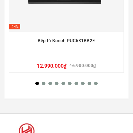
-20
-24%
Bếp từ Bosch PUC631BB2E
12.990.000
₫
16.900.000
₫