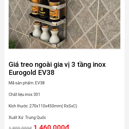
Giá treo ngoài gia vị 3 tầng inox
Eurogold EV38
Mã sản phẩm: EV38
Chất liệu inox 301
Kích thước: 270x110x450mm( RxSxC)
Xuất Xứ: Trung Quốc
1.460.000
₫
1.800.000
₫