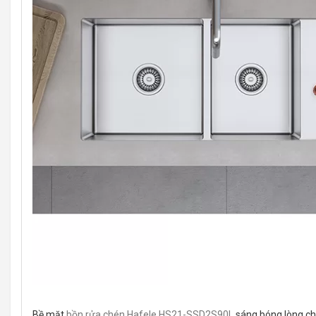
Bề mặt
bồn rửa chén Hafele HS21-SSD2S90L
sáng bóng lòng ch