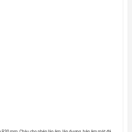
ượn R30 mm. Chậu cho phép lắp âm, lắp dương, bán âm mặt đá.