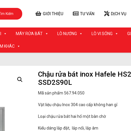
GIỚI THIỆU
TƯ VẤN
DỊCH VỤ
Tìm Kiếm
I
MÁY RỬA BÁT
LÒ NƯỚNG
LÒ VI SÓNG
G
ẨM KHÁC
Chậu rửa bát inox Hafele HS2
SSD2S90L
Mã sản phẩm 567.94.050
Vật liệu chậu Inox 304 cao cấp không han gỉ
Loại chậu rửa bát hai hố một bàn chờ
Kiểu dáng lắp đặt, lắp nổi, lắp âm