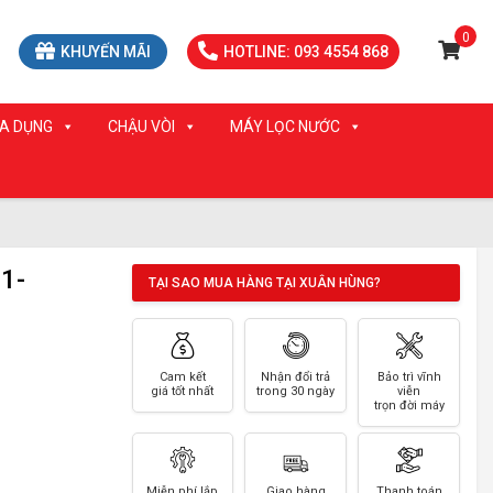
0
KHUYẾN MÃI
HOTLINE: 093 4554 868
IA DỤNG
CHẬU VÒI
MÁY LỌC NƯỚC
1-
TẠI SAO MUA HÀNG TẠI XUÂN HÙNG?
Cam kết
Nhận đổi trả
Bảo trì vĩnh
giá tốt nhất
trong 30 ngày
viễn
trọn đời máy
Miễn phí lắp
Giao hàng
Thanh toán