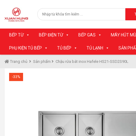
BẾP TỪ
BẾP ĐIỆN TỪ
BẾP GAS
MÁY HÚT MÙ
PHỤ KIỆN TỦ BẾP
TỦ BẾP
TỦ LẠNH
SẢN PH
Trang chủ
Sản phẩm
Chậu rửa bát inox Hafele HS21-SSD2S90L
-33%