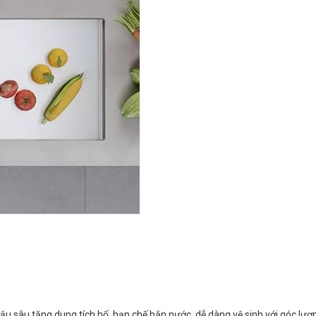
ậu sâu tăng dung tích hố, hạn chế bắn nước. dễ dàng vệ sinh với góc l