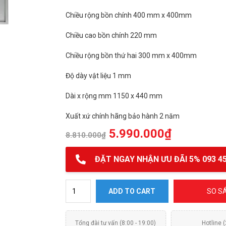
Chiều rộng bồn chính 400 mm x 400mm
Chiều cao bồn chính 220 mm
Chiều rộng bồn thứ hai 300 mm x 400mm
Độ dày vật liệu 1 mm
Dài x rộng mm 1150 x 440 mm
Xuất xứ chính hãng bảo hành 2 năm
5.990.000
₫
8.810.000
₫
ĐẶT NGAY NHẬN ƯU ĐÃI 5% 093 45
Chậu rửa bát inox Hafele HS21-SSD2S90L quantit
ADD TO CART
SO S
Tổng đài tư vấn (8:00 - 19:00)
Hotline 