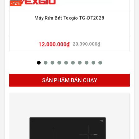
-42%
-47
Máy Rửa Bát Texgio TG-DT2028
12.000.000
₫
20.390.000
₫
SẢN PHẨM BÁN CHẠY