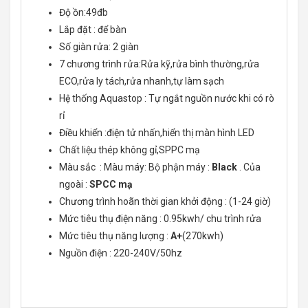
Độ ồn:49đb
Lắp đặt : để bàn
Số giàn rửa: 2 giàn
7 chương trình rửa:Rửa kỹ,rửa bình thường,rửa
ECO,rửa ly tách,rửa nhanh,tự làm sạch
Hệ thống Aquastop : Tự ngắt nguồn nước khi có rò
rỉ
Điều khiển :điện tử nhấn,hiển thị màn hình LED
Chất liệu thép không gỉ,SPPC mạ
Màu sắc : Màu máy: Bộ phận máy :
Black
. Của
ngoài :
SPCC mạ
Chương trình hoãn thời gian khởi động : (1-24 giờ)
Mức tiêu thụ điện năng : 0.95kwh/ chu trình rửa
Mức tiêu thụ năng lượng :
A+
(270kwh)
Nguồn điện : 220-240V/50hz