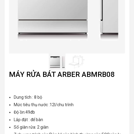
MÁY RỬA BÁT ARBER ABMRB08
Dung tích : 8 bộ
Mức tiêu thụ nước :12l/chu trình
Độ ồn:49đb
Lắp đặt : để bàn
Số giàn rửa: 2 giàn