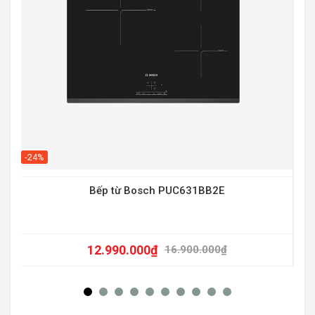
-20
-24%
Bếp từ Bosch PUC631BB2E
12.990.000
₫
16.900.000
₫