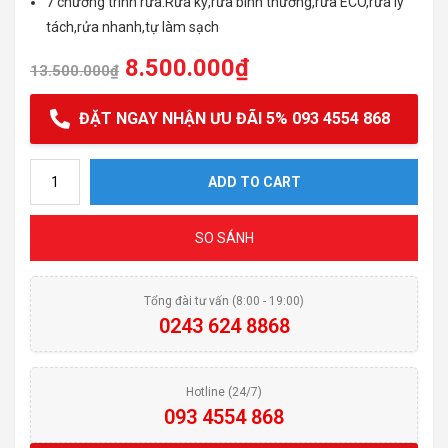
7 chương trình rửa:Rửa kỹ,rửa bình thường,rửa ECO,rửa ly
tách,rửa nhanh,tự làm sạch
8.500.000
₫
13.500.000
₫
ĐẶT NGAY NHẬN ƯU ĐÃI 5% 093 4554 868
MÁY RỬA BÁT ARBER ABMRB08 quantity
ADD TO CART
SO SÁNH
Tổng đài tư vấn (8:00 - 19:00)
0243 624 8868
Hotline (24/7)
093 4554 868