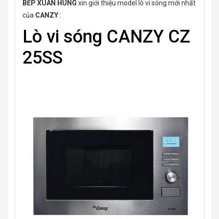
BẾP XUÂN HÙNG
xin giới thiệu model lò vi sóng mới nhất
của
CANZY
:
Lò vi sóng CANZY CZ
25SS