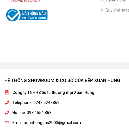
Tuyển dụng
Quy chế hoạ
HỆ THỐNG SHOWROOM & CƠ SỞ CỦA BẾP XUÂN HÙNG
Công ty TNHH đầu tư thương mại Xuân Hùng
Telephone: 0243 6248868
Hotline: 093 4554 868
Email: xuanhunggas2003@gmail.com