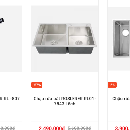
-57%
-5%
R RL -807
Chậu rửa bát ROSLERER RL01-
Chậu rửa
7843 Lệch
2.490.000
₫
3.900
80.000
₫
5.680.000
₫