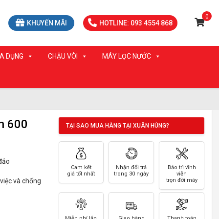
0
KHUYẾN MÃI
HOTLINE: 093 4554 868
IA DỤNG
CHẬU VÒI
MÁY LỌC NƯỚC
n 600
TẠI SAO MUA HÀNG TẠI XUÂN HÙNG?
 đảo
Cam kết
Nhận đổi trả
Bảo trì vĩnh
giá tốt nhất
trong 30 ngày
viễn
 việc và chống
trọn đời máy
Miễn phí lắp
Giao hàng
Thanh toán