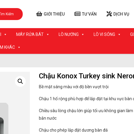
GIỚI THIỆU
TƯ VẤN
DỊCH VỤ
Tìm Kiếm
I
MÁY RỬA BÁT
LÒ NƯỚNG
LÒ VI SÓNG
G
ẨM KHÁC
Chậu Konox Turkey sink Nero
Bề mặt sáng màu với độ bền vượt trội
Chậu 1 hố rộng phù hợp để lắp đặt tại khu vực bàn
Chiều sâu lòng chậu lớn giúp tối ưu không gian làm
bắn nước
Chậu cho phép lắp đặt dương bàn đá