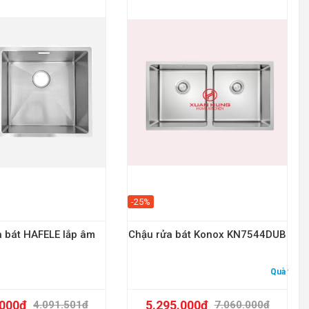
-25%
 bát HAFELE lắp âm
Chậu rửa bát Konox KN7544DUB
Quà tặng:
.000
₫
5.295.000
₫
4.091.501
₫
7.060.000
₫