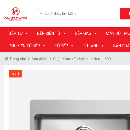
BẾP TỪ
BẾP ĐIỆN TỪ
BẾP GAS
MÁY HÚT MÙ
PHỤ KIỆN TỦ BẾP
TỦ BẾP
TỦ LẠNH
SẢN PH
Trang chủ
Sản phẩm
Chậu Konox Turkey sink Neron 600
-26%