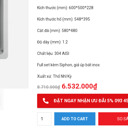
Kích thước (mm): 600*500*228
Kích thước hố (mm): 548*395
Cắt đá (mm): 580*480
Độ dày (mm): 1.2
Chất liệu: 304 AISI
Full set kèm Siphon, giá úp bát inox
Xuất xứ: Thổ Nhĩ Kỳ
6.532.000
₫
8.710.000
₫
ĐẶT NGAY NHẬN ƯU ĐÃI 5% 093 45
Chậu Konox Turkey sink Neron 600 quantity
ADD TO CART
SO S