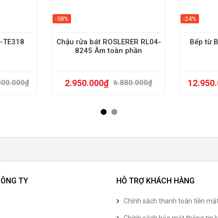
-58%
-24%
U-TE318
Chậu rửa bát ROSLERER RL04-
Bếp từ
8245 Âm toàn phần
2.950.000
₫
12.950
800.000
₫
6.880.000
₫
CÔNG TY
HỖ TRỢ KHÁCH HÀNG
Chính sách thanh toán tiền mặ