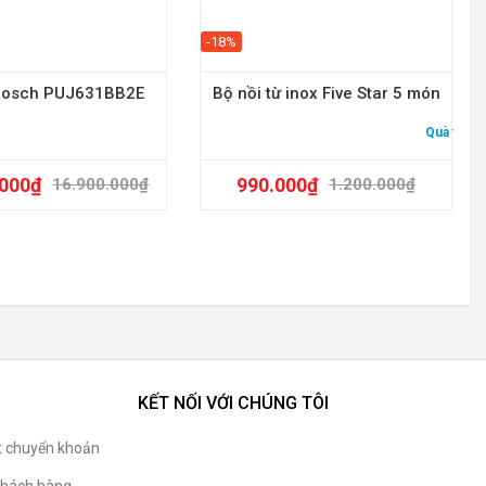
-18%
 Bosch PUJ631BB2E
Bộ nồi từ inox Five Star 5 món
Quà tặng:
.000
₫
990.000
₫
16.900.000
₫
1.200.000
₫
KẾT NỐI VỚI CHÚNG TÔI
t chuyển khoản