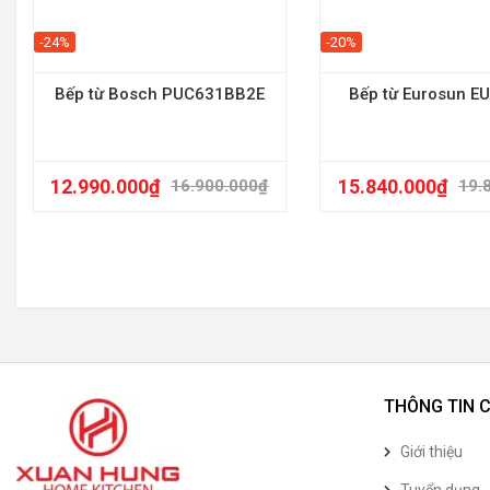
-24%
-20%
Bếp từ Bosch PUC631BB2E
Bếp từ Eurosun E
12.990.000
₫
15.840.000
₫
16.900.000
₫
19.
THÔNG TIN 
Giới thiệu