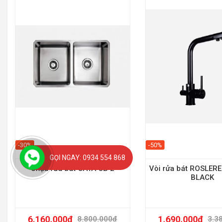
-30%
-50%
GỌI NGAY: 0934 554 868
Chậu rửa bát CATA CB 2
Vòi rửa bát ROSLERE
BLACK
6.160.000
₫
1.690.000
₫
8.800.000
₫
3.3