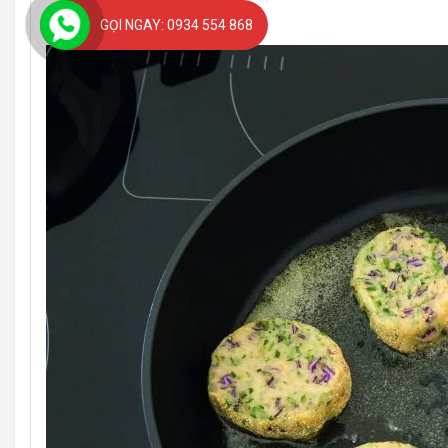
mó.
GỌI NGAY: 0934 554 868