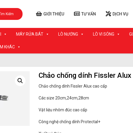
GIỚI THIỆU
TƯ VẤN
DỊCH VỤ
Tìm Kiếm
I
MÁY RỬA BÁT
LÒ NƯỚNG
LÒ VI SÓNG
G
ẨM KHÁC
Chảo chống dính Fissler Alux
Chảo chống dính Fissler Alux cao cấp
Các size 20cm,24cm,28cm
Vật liệu nhôm đúc cao cấp
Công nghệ chống dính Protectal+