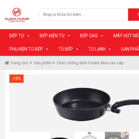
BẾP TỪ
BẾP ĐIỆN TỪ
BẾP GAS
MÁY HÚT MÙ
PHỤ KIỆN TỦ BẾP
TỦ BẾP
TỦ LẠNH
SẢN PH
Trang chủ
Sản phẩm
Chảo chống dính Fissler Alux cao cấp
-10%