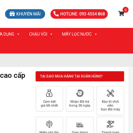
0
KHUYẾN MÃI
HOTLINE: 093 4554 868
IA DỤNG
CHẬU VÒI
MÁY LỌC NƯỚC
 cao cấp
TẠI SAO MUA HÀNG TẠI XUÂN HÙNG?
Cam kết
Nhận đổi trả
Bảo trì vĩnh
giá tốt nhất
trong 30 ngày
viễn
trọn đời máy
Miễn phí lắp
Giao hàng
Thanh toán