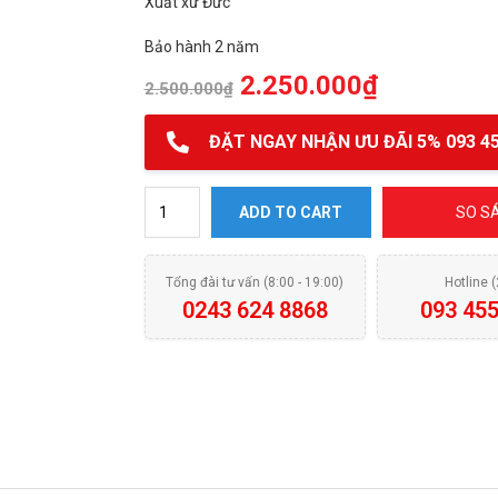
Xuất xứ Đức
Bảo hành 2 năm
2.250.000
₫
2.500.000
₫
ĐẶT NGAY NHẬN ƯU ĐÃI 5% 093 45
Chảo chống dính Fissler Alux cao cấp quantity
ADD TO CART
SO S
Tổng đài tư vấn (8:00 - 19:00)
Hotline 
0243 624 8868
093 455