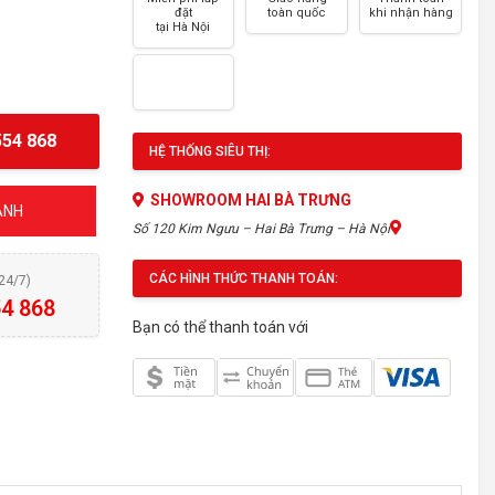
đặt
toàn quốc
khi nhận hàng
tại Hà Nội
54 868
HỆ THỐNG SIÊU THỊ:
SHOWROOM HAI BÀ TRƯNG
ÁNH
Số 120 Kim Ngưu – Hai Bà Trưng – Hà Nội
CÁC HÌNH THỨC THANH TOÁN:
(24/7)
4 868
Bạn có thể thanh toán với