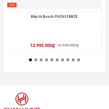
-20
-24%
Bếp từ Bosch PUC631BB2E
12.990.000
₫
16.900.000
₫