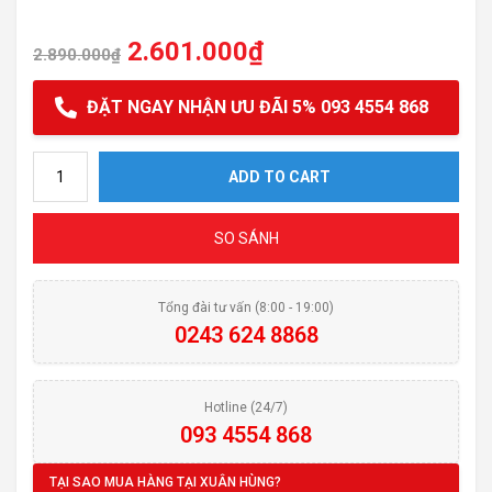
2.601.000
₫
2.890.000
₫
ĐẶT NGAY NHẬN ƯU ĐÃI 5% 093 4554 868
Chảo chống dính Elmich Peek Linie quantity
ADD TO CART
SO SÁNH
Tổng đài tư vấn (8:00 - 19:00)
0243 624 8868
Hotline (24/7)
093 4554 868
TẠI SAO MUA HÀNG TẠI XUÂN HÙNG?