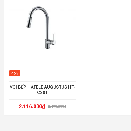
-16%
VÒI BẾP HÄFELE AUGUSTUS HT-
C201
2.116.000
₫
2.490.000
₫