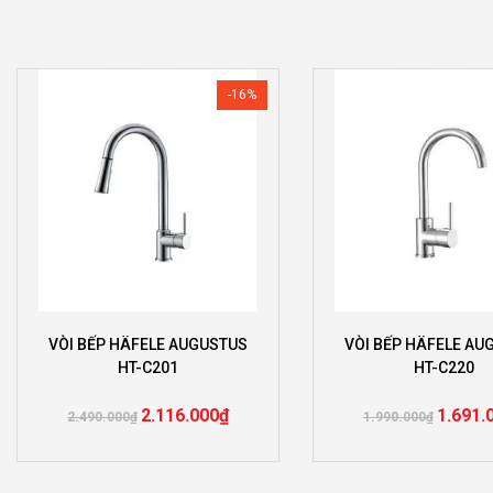
-16%
VÒI BẾP HÄFELE AUGUSTUS
VÒI BẾP HÄFELE AU
HT-C201
HT-C220
2.116.000
₫
1.691.
2.490.000
₫
1.990.000
₫