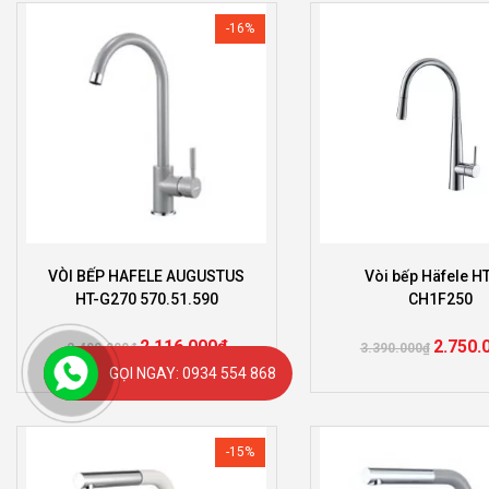
-16%
VÒI BẾP HAFELE AUGUSTUS
Vòi bếp Häfele H
HT-G270 570.51.590
CH1F250
2.116.000
₫
2.750.
2.490.000
₫
3.390.000
₫
GỌI NGAY: 0934 554 868
-15%