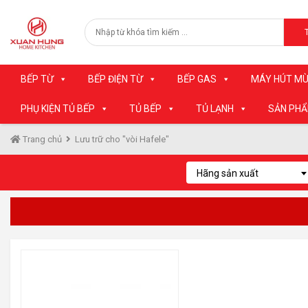
BẾP TỪ
BẾP ĐIỆN TỪ
BẾP GAS
MÁY HÚT MÙ
PHỤ KIỆN TỦ BẾP
TỦ BẾP
TỦ LẠNH
SẢN PH
Trang chủ
Lưu trữ cho "vòi Hafele"
Hãng sản xuất