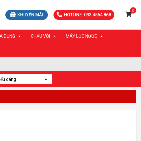
0
KHUYẾN MÃI
HOTLINE: 093 4554 868
IA DỤNG
CHẬU VÒI
MÁY LỌC NƯỚC
iểu dáng