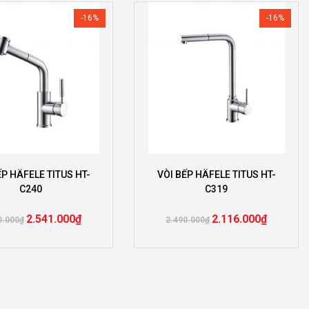
-16%
-16%
ẾP HÄFELE TITUS HT-
VÒI BẾP HÄFELE TITUS HT-
C240
C319
2.541.000
₫
2.116.000
₫
0.000
₫
2.490.000
₫