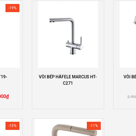
-19%
T19-
VÒI BẾP HÄFELE MARCUS HT-
VÒI B
C271
000
₫
2.99
-15%
-11%