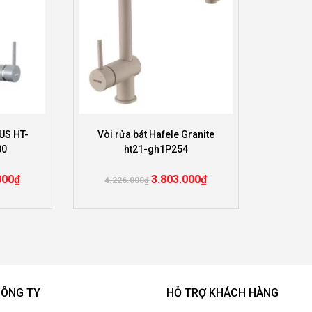
US HT-
Vòi rửa bát Hafele Granite
80
ht21-gh1P254
000
₫
3.803.000
₫
4.226.000
₫
CÔNG TY
HỖ TRỢ KHÁCH HÀNG