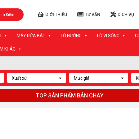
GIỚI THIỆU
TƯ VẤN
DỊCH VỤ
Tìm Kiếm
I
MÁY RỬA BÁT
LÒ NƯỚNG
LÒ VI SÓNG
G
ẨM KHÁC
Xuất xứ
Mức giá
K
TOP SẢN PHẨM BÁN CHẠY