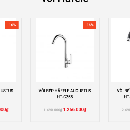
-16%
-16%
GUSTUS
VÒI BẾP HÄFELE AUGUSTUS
VÒI B
HT-C255
HT
000
₫
1.266.000
₫
1.490.000
₫
2.49