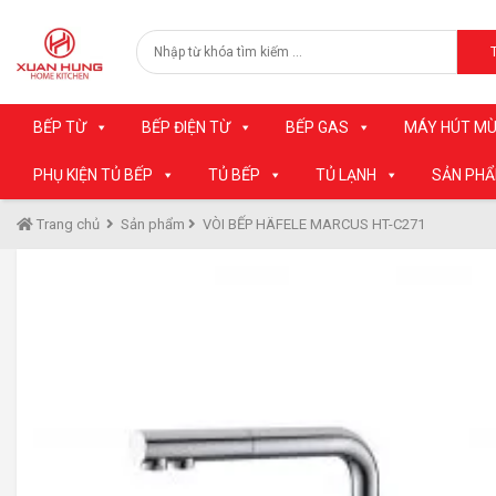
BẾP TỪ
BẾP ĐIỆN TỪ
BẾP GAS
MÁY HÚT MÙ
PHỤ KIỆN TỦ BẾP
TỦ BẾP
TỦ LẠNH
SẢN PH
Trang chủ
Sản phẩm
VÒI BẾP HÄFELE MARCUS HT-C271