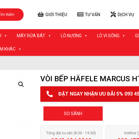
GIỚI THIỆU
TƯ VẤN
DỊCH VỤ
Tìm Kiếm
I
MÁY RỬA BÁT
LÒ NƯỚNG
LÒ VI SÓNG
G
ẨM KHÁC
VÒI BẾP HÄFELE MARCUS H
ĐẶT NGAY NHẬN ƯU ĐÃI 5% 093 45
SO SÁNH
Tổng đài tư vấn (8:00 - 19:00)
Hotline 