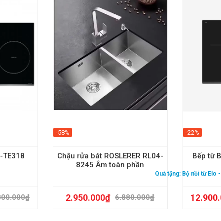
-58%
-22%
U-TE318
Chậu rửa bát ROSLERER RL04-
Bếp từ
8245 Âm toàn phần
Quà tặng:
Bộ nồi từ Elo
2.950.000
₫
12.900
800.000
₫
6.880.000
₫