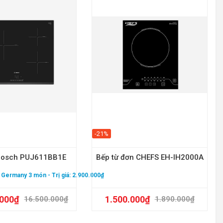
-21%
 Bosch PUJ611BB1E
Bếp từ đơn CHEFS EH-IH2000A
 - Germany 3 món
- Trị giá: 2.900.000₫
Qu
.000
₫
1.500.000
₫
16.500.000
₫
1.890.000
₫