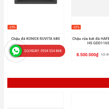
-25%
-32%
Chậu đá KONOX RUVITA 680
Chậu rửa bát đá HAF
HS GDD116
GỌI NGAY: 0934 554 868
8.670.000
₫
8.500.000
₫
11.560.000
₫
12.4