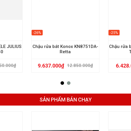
-26%
-25%
ELE JULIUS
Chậu rửa bát Konox KN8751DA-
Chậu rửa 
50
Retta
9.637.000
₫
6.428
50.000
₫
12.850.000
₫
SẢN PHẨM BÁN CHẠY