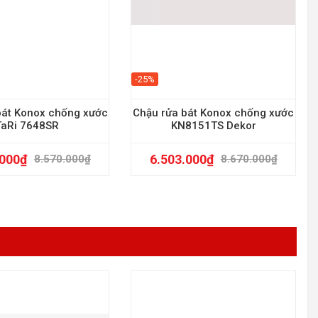
-25%
bát Konox chống xước
Chậu rửa bát Konox chống xước
TaRi 7648SR
KN8151TS Dekor
.000
₫
6.503.000
₫
8.570.000
₫
8.670.000
₫