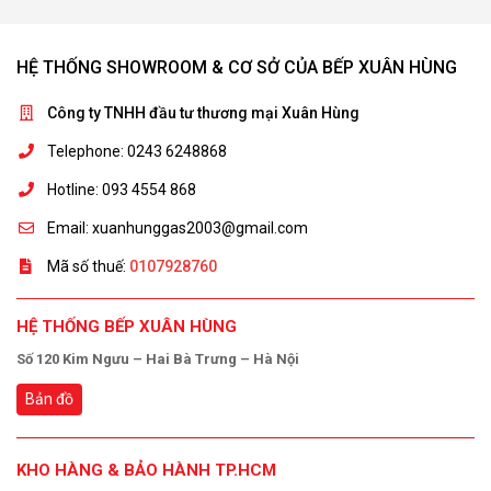
HỆ THỐNG SHOWROOM & CƠ SỞ CỦA BẾP XUÂN HÙNG
Công ty TNHH đầu tư thương mại Xuân Hùng
Telephone: 0243 6248868
Hotline: 093 4554 868
Email: xuanhunggas2003@gmail.com
Mã số thuế:
0107928760
HỆ THỐNG BẾP XUÂN HÙNG
Số 120 Kim Ngưu – Hai Bà Trưng – Hà Nội
Bản đồ
KHO HÀNG & BẢO HÀNH TP.HCM