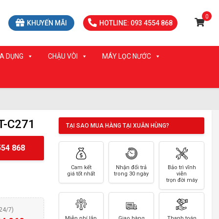
0
KHUYẾN MÃI
HOTLINE: 093 4554 868
IA DỤNG
CHẬU VÒI
MÁY LỌC NƯỚC
T-C271
TẠI SAO MUA HÀNG TẠI XUÂN HÙNG?
54 868
Cam kết
Nhận đổi trả
Bảo trì vĩnh
giá tốt nhất
trong 30 ngày
viễn
trọn đời máy
(24/7)
Miễn phí lắp
Giao hàng
Thanh toán