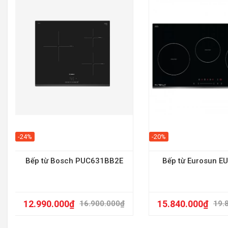
-24%
-20%
Bếp từ Bosch PUC631BB2E
Bếp từ Eurosun E
12.990.000
₫
15.840.000
₫
16.900.000
₫
19.