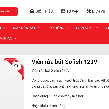
GIỚI THIỆU
TƯ VẤN
DỊCH VỤ
Tìm Kiếm
I
MÁY RỬA BÁT
LÒ NƯỚNG
LÒ VI SÓNG
G
ẨM KHÁC
Viên rửa bát Sofish 120V
Viên rửa bát Sofish 120V
Công dụng: Làm sạch vượt trội, đánh bay các vết 
trong bát đĩa, sản phẩm không mùi an toàn cho ng
Cách dùng: Dùng cho máy rửa bát
Nhập khẩu chính hãng