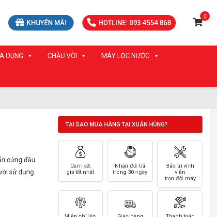
0
KHUYẾN MÃI
HOTLINE: 093 4554 868
IA DỤNG
CHẬU VÒI
MÁY LỌC NƯỚC
TẠI SAO MUA HÀNG TẠI XUÂN HÙNG?
bẩn cứng đầu
Cam kết
Nhận đổi trả
Bảo trì vĩnh
ười sử dụng.
giá tốt nhất
trong 30 ngày
viễn
trọn đời máy
Miễn phí lắp
Giao hàng
Thanh toán