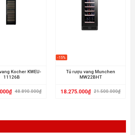
-15%
 vang Kocher KWEU-
Tủ rượu vang Munchen
11126B
MW22BHT
.000
₫
18.275.000
₫
48.890.000
₫
21.500.000
₫