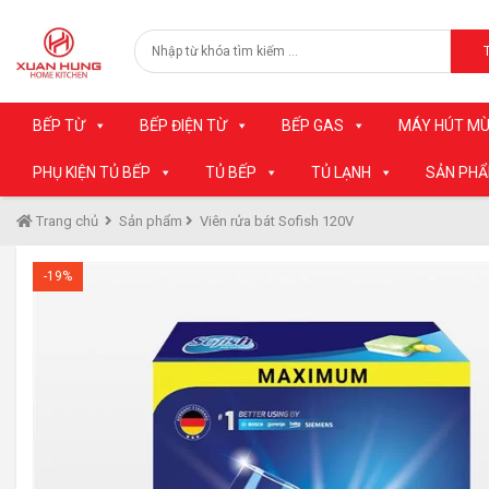
BẾP TỪ
BẾP ĐIỆN TỪ
BẾP GAS
MÁY HÚT MÙ
PHỤ KIỆN TỦ BẾP
TỦ BẾP
TỦ LẠNH
SẢN PH
Trang chủ
Sản phẩm
Viên rửa bát Sofish 120V
-19%