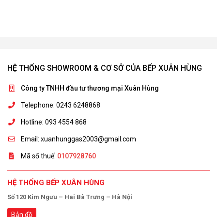
HỆ THỐNG SHOWROOM & CƠ SỞ CỦA BẾP XUÂN HÙNG
Công ty TNHH đầu tư thương mại Xuân Hùng
Telephone: 0243 6248868
Hotline: 093 4554 868
Email: xuanhunggas2003@gmail.com
Mã số thuế:
0107928760
HỆ THỐNG BẾP XUÂN HÙNG
Số 120 Kim Ngưu – Hai Bà Trưng – Hà Nội
Bản đồ