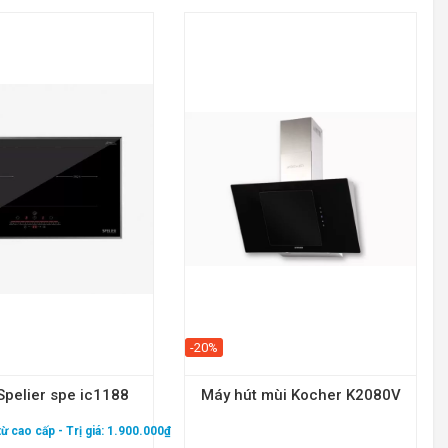
-20%
Spelier spe ic1188
Máy hút mùi Kocher K2080V
 từ cao cấp
- Trị giá: 1.900.000₫