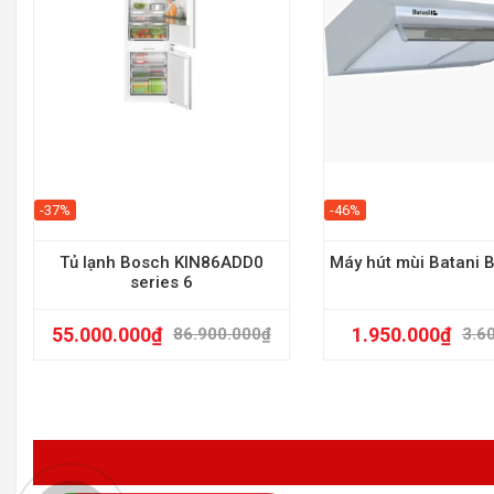
-37%
-46%
Tủ lạnh Bosch KIN86ADD0
Máy hút mùi Batani
series 6
55.000.000
₫
1.950.000
₫
86.900.000
₫
3.6