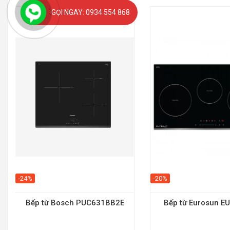
GỌI NGAY: 0934 554 868
-24%
-20%
Bếp từ Bosch PUC631BB2E
Bếp từ Eurosun E