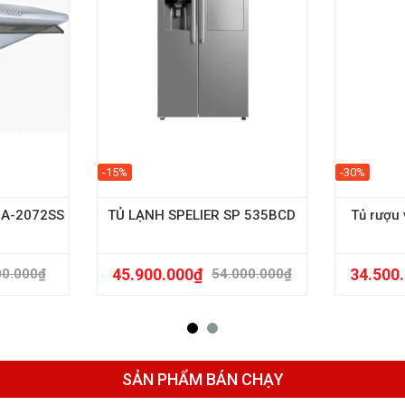
-15%
-30%
 BA-2072SS
TỦ LẠNH SPELIER SP 535BCD
Tủ rượu
45.900.000
₫
34.500
00.000
₫
54.000.000
₫
SẢN PHẨM BÁN CHẠY