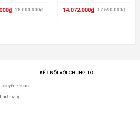
.000
₫
14.072.000
₫
28.000.000
₫
17.590.000
₫
KẾT NỐI VỚI CHÚNG TÔI
t chuyển khoản
hách hàng