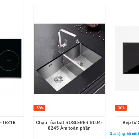
-58%
-30%
U-TE318
Chậu rửa bát ROSLERER RL04-
Bếp từ 
8245 Âm toàn phần
Quà tặng:
bộ nồi