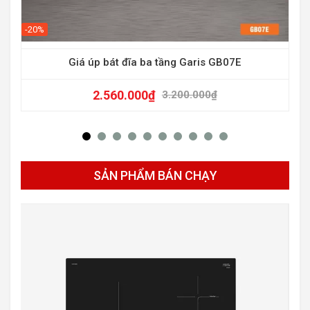
-20%
-27
Giá úp bát đĩa ba tầng Garis GB07E
2.560.000
₫
3.200.000
₫
SẢN PHẨM BÁN CHẠY