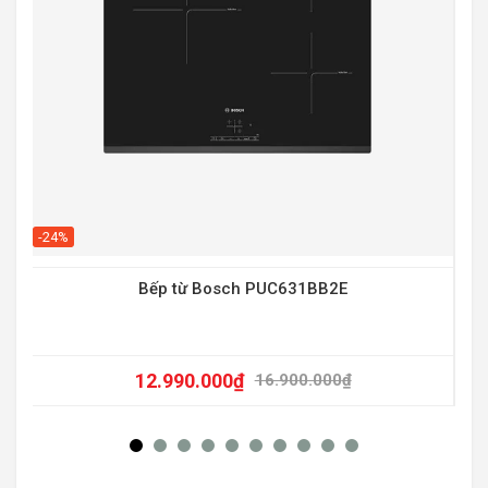
-20
-24%
Bếp từ Bosch PUC631BB2E
12.990.000
₫
16.900.000
₫