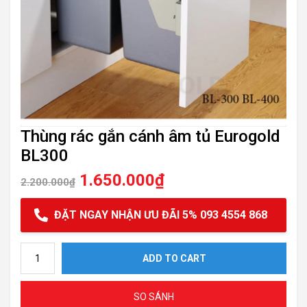
Thùng rác gắn cánh âm tủ Eurogold
BL300
1.650.000
₫
2.200.000
₫
ĐẶT NGAY NHẬN ƯU ĐÃI 5% 093 4554 868
Thùng rác gắn cánh âm tủ Eurogold BL300 quantity
ADD TO CART
SO SÁNH