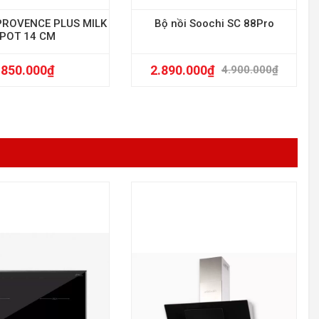
PROVENCE PLUS MILK
Bộ nồi Soochi SC 88Pro
POT 14 CM
850.000
₫
2.890.000
₫
4.900.000
₫