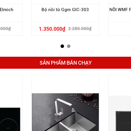
Elmich
Bộ nồi từ Ggm GIC-303
NỒI WMF 
1.350.000
₫
.000
₫
2.280.000
₫
SẢN PHẨM BÁN CHẠY