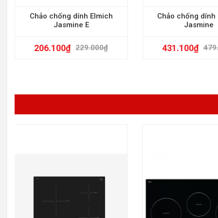
Chảo chống dính Elmich
Chảo chống dính 
Jasmine E
Jasmine
206.100
₫
431.100
₫
229.000
₫
479