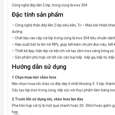
Công nghệ đáy liền 2 lớp, trong cùng là inox 304
Đặc tính sản phẩm
– Công nghệ thân đáy liền 2 lớp siêu bền, Tri – Max bắt nhiệt nha
dưỡng.
– Chất liệu cao cấp với lớp trong cùng là inox 304 tiêu chuẩn dà
– Hiệu suất bắt từ lên tới 98%, giúp tiết kiệm chi phí đun nấu, tiết
– Thiết kế đẹp, hiện đại và tiện ích với tay cầm inox sáng bóng 
– Sản phẩm phù hợp với tất các các loại bếp : bếp ga, bếp từ, bế
Hướng dẫn sử dụng
1.Chọn mua nồi/ chảo Inox
Nên chọn mua nồi chảo có đáy dày ít nhất khoảng 3- 5 lớp, thành 
Cấu tạo lớp inox trong cùng, tiếp xúc với thực phẩm làm bằng in
2.Trước khi sử dụng nồi, chảo Inox lần đầu
Pha hỗn hợp với tỷ lệ một quả chanh hoặc 20- 30ml hoặc giấm gạo 
hợp.