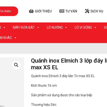
GIỚI THIỆU
TƯ VẤN
DỊCH VỤ
Tìm Kiếm
I
MÁY RỬA BÁT
LÒ NƯỚNG
LÒ VI SÓNG
G
ẨM KHÁC
Quánh inox Elmich 3 lớp đáy li
max XS EL
Quánh inox Elmich 3 đáy liền Tri max XS EL
Kích thước 16 cm
Sản phẩm sử dụng được cho các loại bếp
Thương hiệu Séc