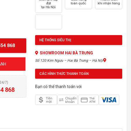
đặt
toàn quốc
khi nhận hàng
tại Hà Nội
HỆ THỐNG SIÊU THỊ:
54 868
SHOWROOM HAI BÀ TRƯNG
tity
Số 120 Kim Ngưu – Hai Bà Trưng – Hà Nội
ÁNH
CÁC HÌNH THỨC THANH TOÁN:
(24/7)
Bạn có thể thanh toán với
4 868