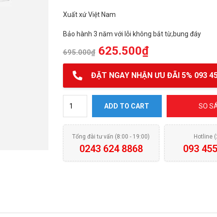
Xuất xứ Việt Nam
Bảo hành 3 năm với lỗi không bắt từ,bung đáy
625.500
₫
695.000
₫
ĐẶT NGAY NHẬN ƯU ĐÃI 5% 093 45
Quánh inox Elmich 3 lớp đáy liền Tri max XS EL quan
ADD TO CART
SO S
Tổng đài tư vấn (8:00 - 19:00)
Hotline 
0243 624 8868
093 455