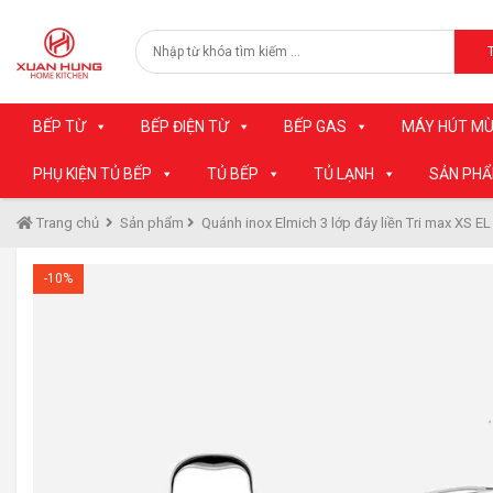
BẾP TỪ
BẾP ĐIỆN TỪ
BẾP GAS
MÁY HÚT MÙ
PHỤ KIỆN TỦ BẾP
TỦ BẾP
TỦ LẠNH
SẢN PH
Trang chủ
Sản phẩm
Quánh inox Elmich 3 lớp đáy liền Tri max XS EL
-10%