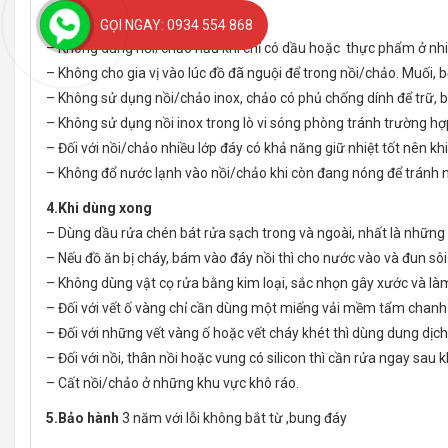
3.Trong quá trình sử dụng
GỌI NGAY: 0934 554 868
– Không dùng nồi/chảo nấu khi chỉ có dầu hoặc thực phẩm ở nhiệt đ
– Không cho gia vị vào lúc đồ đã nguội để trong nồi/chảo. Muối,
– Không sử dụng nồi/chảo inox, chảo có phủ chống dính để trữ, 
– Không sử dụng nồi inox trong lò vi sóng phòng tránh trường hợp l
– Đối với nồi/chảo nhiều lớp đáy có khả năng giữ nhiệt tốt nên khi
– Không đổ nước lạnh vào nồi/chảo khi còn đang nóng để tránh nồ
4.Khi dùng xong
– Dùng dầu rửa chén bát rửa sạch trong và ngoài, nhất là những 
– Nếu đồ ăn bị cháy, bám vào đáy nồi thì cho nước vào và đun sôi
– Không dùng vật cọ rửa bằng kim loại, sắc nhọn gây xước và l
– Đối với vết ố vàng chỉ cần dùng một miếng vải mềm tẩm chanh 
– Đối với những vết vàng ố hoặc vết cháy khét thì dùng dung dịch
– Đối với nồi, thân nồi hoặc vung có silicon thì cần rửa ngay sau 
– Cất nồi/chảo ở những khu vực khô ráo.
5.Bảo hành
3 năm với lỗi không bắt từ ,bung đáy