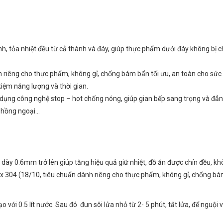
nh, tỏa nhiệt đều từ cả thành và đáy, giúp thực phẩm dưới đáy không bị c
nh riêng cho thực phẩm, không gỉ, chống bám bẩn tối ưu, an toàn cho sức
 kiệm năng lượng và thời gian.
sử dụng công nghệ stop – hot chống nóng, giúp gian bếp sang trọng và đẳn
p hồng ngoại…
dày 0.6mm trở lên giúp tăng hiệu quả giữ nhiệt, đồ ăn được chín đều, khô
ox 304 (18/10, tiêu chuẩn dành riêng cho thực phẩm, không gỉ, chống bá
với 0.5 lít nước. Sau đó đun sôi lửa nhỏ từ 2- 5 phút, tắt lửa, để nguội