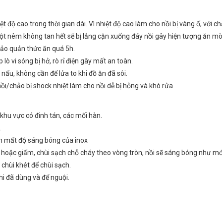
ộ cao trong thời gian dài. Vì nhiệt độ cao làm cho nồi bị vàng ố, với ch
 bột nêm không tan hết sẽ bị lắng cặn xuống đáy nồi gây hiện tượng ăn m
bảo quản thức ăn quá 5h.
ò vi sóng bị hở, rò rỉ điện gây mất an toàn.
 nấu, không cần để lửa to khi đồ ăn đã sôi.
i/chảo bị shock nhiệt làm cho nồi dễ bị hỏng và khó rửa
khu vực có đinh tán, các mối hàn.
.
àm mất độ sáng bóng của inox
hoặc giấm, chùi sạch chỗ cháy theo vòng tròn, nồi sẽ sáng bóng như mớ
 chùi khét để chùi sạch.
khi đã dùng và để nguội.