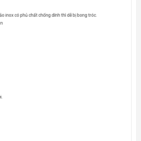
ảo inox có phủ chất chống dính thì dễ bị bong tróc.
òn
i.