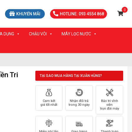
0
KHUYẾN MÃI
HOTLINE: 093 4554 868
IA DỤNG
CHẬU VÒI
MÁY LỌC NƯỚC
ền Tri
TẠI SAO MUA HÀNG TẠI XUÂN HÙNG?
Cam kết
Nhận đổi trả
Bảo trì vĩnh
giá tốt nhất
trong 30 ngày
viễn
trọn đời máy
Miễn phí lắp
Giao hàng
Thanh toán