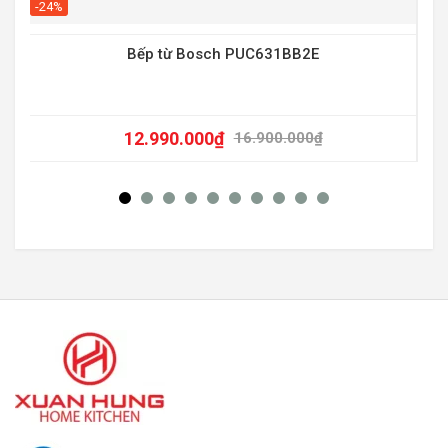
-20
-24%
Bếp từ Bosch PUC631BB2E
12.990.000
₫
16.900.000
₫