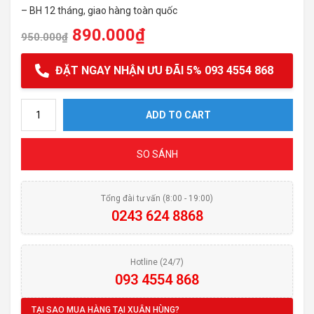
– BH 12 tháng, giao hàng toàn quốc
890.000
₫
950.000
₫
ĐẶT NGAY NHẬN ƯU ĐÃI 5% 093 4554 868
Nồi cơm điện Smart Cook RCS-1796 quantity
ADD TO CART
SO SÁNH
Tổng đài tư vấn (8:00 - 19:00)
0243 624 8868
Hotline (24/7)
093 4554 868
TẠI SAO MUA HÀNG TẠI XUÂN HÙNG?