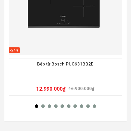
-20
-24%
Bếp từ Bosch PUC631BB2E
12.990.000
₫
16.900.000
₫