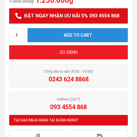
1.250.000
₫
1.800.000
₫
ĐẶT NGAY NHẬN ƯU ĐÃI 5% 093 4554 868
Máy xay sinh tố Taurus OPTIMA 1300 quantity
ADD TO CART
SO SÁNH
Tổng đài tư vấn (8:00 - 19:00)
0243 624 8868
Hotline (24/7)
093 4554 868
TẠI SAO MUA HÀNG TẠI XUÂN HÙNG?