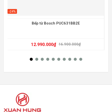
-20
-24%
Bếp từ Bosch PUC631BB2E
12.990.000
₫
16.900.000
₫