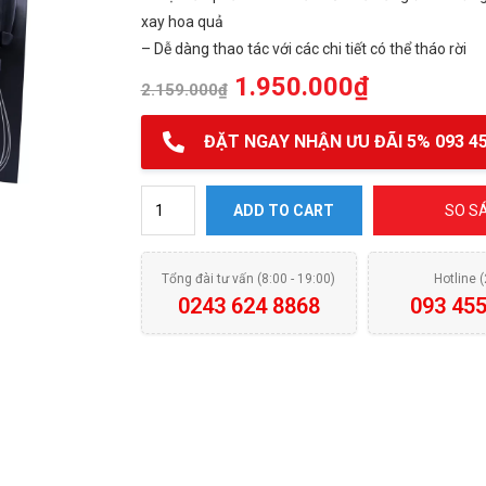
xay hoa quả
– Dễ dàng thao tác với các chi tiết có thể tháo rời
1.950.000
₫
2.159.000
₫
ĐẶT NGAY NHẬN ƯU ĐÃI 5% 093 45
Máy xay sinh tố cầm tay Elimich BLE-1861 quantity
ADD TO CART
SO S
Tổng đài tư vấn (8:00 - 19:00)
Hotline 
0243 624 8868
093 455