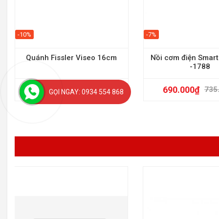
-10%
-7%
Quánh Fissler Viseo 16cm
Nồi cơm điện Smart
-1788
2.250.000
₫
690.000
₫
2.500.000
₫
735
GỌI NGAY: 0934 554 868