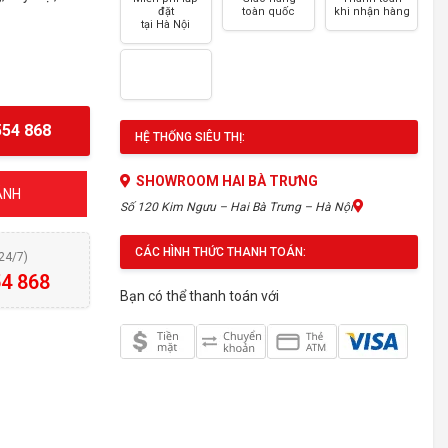
đặt
toàn quốc
khi nhận hàng
tại Hà Nội
54 868
HỆ THỐNG SIÊU THỊ:
SHOWROOM HAI BÀ TRƯNG
ÁNH
Số 120 Kim Ngưu – Hai Bà Trưng – Hà Nội
CÁC HÌNH THỨC THANH TOÁN:
(24/7)
4 868
Bạn có thể thanh toán với