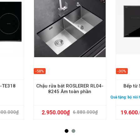
-58%
-30%
U-TE318
Chậu rửa bát ROSLERER RL04-
Bếp từ 
8245 Âm toàn phần
Quà tặng:
bộ nồi
2.950.000
₫
19.600
800.000
₫
6.880.000
₫