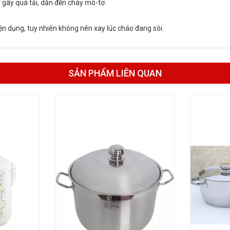
y gây quá tải, dẫn đến cháy mô-tơ.
ện dụng, tuy nhiên không nên xay lúc cháo đang sôi.
SẢN PHẨM LIÊN QUAN