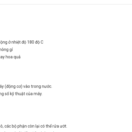
 động ở nhiệt độ 180 độ C
hông gỉ
xay hoa quả
máy (động cơ) vào trong nước.
ng số kỹ thuật của máy.
 các bộ phận còn lại có thể rửa ướt.