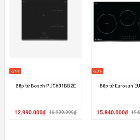
-24%
-20%
Bếp từ Bosch PUC631BB2E
Bếp từ Eurosun E
12.990.000
₫
15.840.000
₫
16.900.000
₫
19.