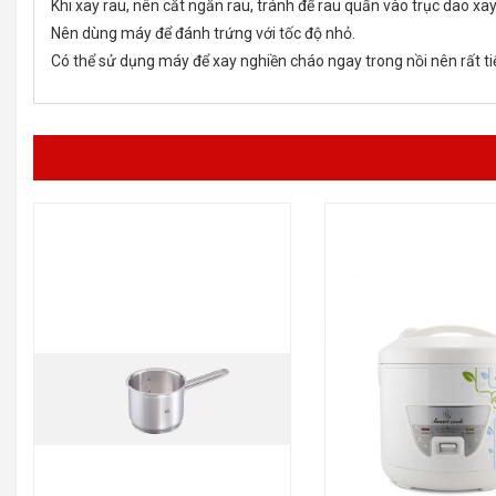
Khi xay rau, nên cắt ngắn rau, tránh để rau quấn vào trục dao xa
Nên dùng máy để đánh trứng với tốc độ nhỏ.
Có thể sử dụng máy để xay nghiền cháo ngay trong nồi nên rất ti