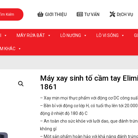
GIỚI THIỆU
TƯ VẤN
DỊCH VỤ
Tìm Kiếm
I
MÁY RỬA BÁT
LÒ NƯỚNG
LÒ VI SÓNG
G
ẨM KHÁC
Máy xay sinh tố cầm tay Elim
1861
– Xay mịn mọi thực phẩm với động cơ DC công suấ
– Bền bỉ với động cơ lớp H, có tuổi thọ lên tới 20.000
động ở nhiệt độ 180 độ C
– An toàn cho sức khỏe với lưỡi dao, que đánh trứ
không gỉ
– Một sản phẩm hoàn hảo với khả năng đánh trứng, 