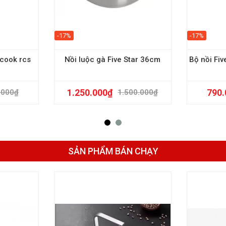
-17%
-17%
cook rcs
Nồi luộc gà Five Star 36cm
Bộ nồi Fiv
1.250.000
₫
790.
.000
₫
1.500.000
₫
SẢN PHẨM BÁN CHẠY