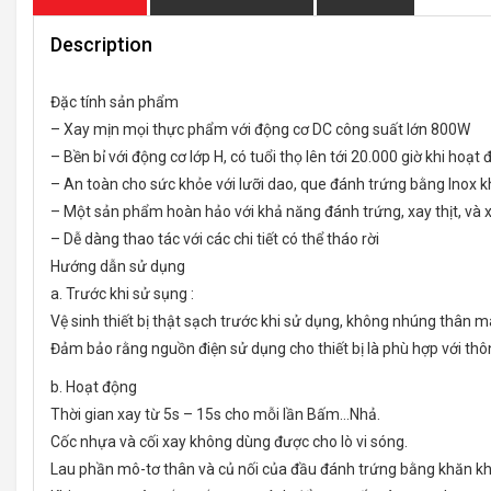
Description
Đặc tính sản phẩm
– Xay mịn mọi thực phẩm với động cơ DC công suất lớn 800W
– Bền bỉ với động cơ lớp H, có tuổi thọ lên tới 20.000 giờ khi hoạt
– An toàn cho sức khỏe với lưỡi dao, que đánh trứng bằng Inox k
– Một sản phẩm hoàn hảo với khả năng đánh trứng, xay thịt, và 
– Dễ dàng thao tác với các chi tiết có thể tháo rời
Hướng dẫn sử dụng
a. Trước khi sử sụng :
Vệ sinh thiết bị thật sạch trước khi sử dụng, không nhúng thân 
Đảm bảo rằng nguồn điện sử dụng cho thiết bị là phù hợp với thô
b. Hoạt động
Thời gian xay từ 5s – 15s cho mỗi lần Bấm…Nhả.
Cốc nhựa và cối xay không dùng được cho lò vi sóng.
Lau phần mô-tơ thân và củ nối của đầu đánh trứng bằng khăn khô,