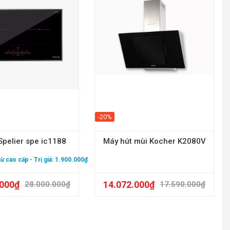
-20%
Spelier spe ic1188
Máy hút mùi Kocher K2080V
 từ cao cấp
- Trị giá: 1.900.000₫
.000
₫
14.072.000
₫
28.000.000
₫
17.590.000
₫