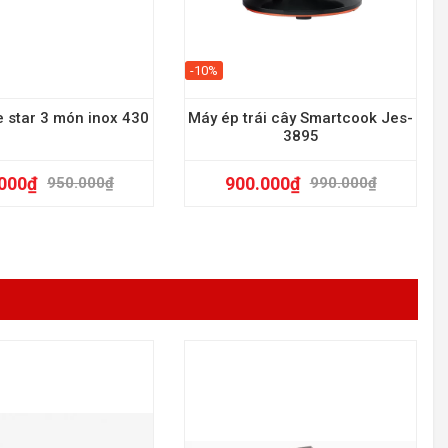
-10%
e star 3 món inox 430
Máy ép trái cây Smartcook Jes-
3895
000
₫
900.000
₫
950.000
₫
990.000
₫