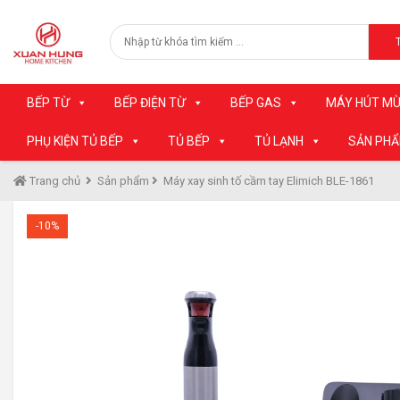
BẾP TỪ
BẾP ĐIỆN TỪ
BẾP GAS
MÁY HÚT MÙ
PHỤ KIỆN TỦ BẾP
TỦ BẾP
TỦ LẠNH
SẢN PH
Trang chủ
Sản phẩm
Máy xay sinh tố cầm tay Elimich BLE-1861
-10%