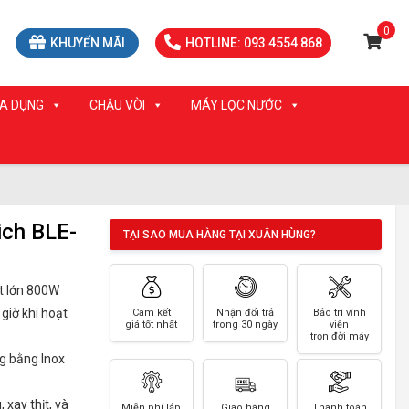
0
KHUYẾN MÃI
HOTLINE: 093 4554 868
IA DỤNG
CHẬU VÒI
MÁY LỌC NƯỚC
ich BLE-
TẠI SAO MUA HÀNG TẠI XUÂN HÙNG?
t lớn 800W
 giờ khi hoạt
Cam kết
Nhận đổi trả
Bảo trì vĩnh
giá tốt nhất
trong 30 ngày
viễn
trọn đời máy
ng bằng Inox
xay thịt, và
Miễn phí lắp
Giao hàng
Thanh toán