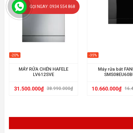
GỌI NGAY: 0934 554 868
-20%
-35%
MÁY RỬA CHÉN HAFELE
Máy rửa bát FAN
LV612SVE
SMS08EU60B
31.500.000
₫
10.660.000
₫
38.990.000
₫
16.