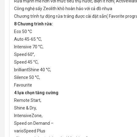
Rửa mạnh mẽ hơn với mức tiêu thụ nước, điện ít hơn( ActiveWat
Công nghệ sấy Zeolith khô hoàn hảo với cả đồ nhựa
Chương trình tự động rửa tráng được cài đặt sẵn( Favorite prog
8 Chương trình rửa:
Eco 50 °C
Auto 45-65 °C,
Intensive 70 °C,
Speed 60°,
Speed 45 °C,
brilliantShine 40 °C,
Silence 50 °C,
Favourite
4 lựa chọn tăng cường
Remote Start,
Shine & Dry,
IntensiveZone,
Speed on Demand –
varioSpeed Plus