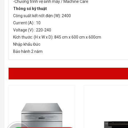
-Chương trình vệ sinh máy / Machine Care
Thông số kỹ thuật
Công suất kết nốt điện (W): 2400
Current (A) : 10
Voltage (V) : 220-240
Kích thước: (H x W x D): 845 cm x 600 cm x 600cm
Nhập khẩu Đức
Bảo hành 2 năm