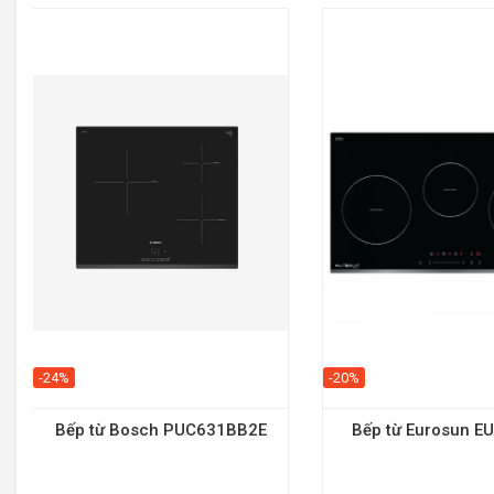
-24%
-20%
Bếp từ Bosch PUC631BB2E
Bếp từ Eurosun E