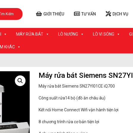
GIỚI THIỆU
TƯ VẤN
DỊCH VỤ
Tìm Kiếm
I
MÁY RỬA BÁT
LÒ NƯỚNG
LÒ VI SÓNG
G
ẨM KHÁC
Máy rửa bát Siemens SN27Y
Máy rửa bát Siemens SN27YI01CE iQ700
Công suất rửa14 bộ (đồ ăn châu âu)
Kết nối Home Connect Wifi vận hành tiện lợi
8 chương trình rửa cơ bản tiện lợi