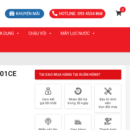
0
KHUYẾN MÃI
HOTLINE: 093 4554 868
IA DỤNG
CHẬU VÒI
MÁY LỌC NƯỚC
I01CE
TẠI SAO MUA HÀNG TẠI XUÂN HÙNG?
Cam kết
Nhận đổi trả
Bảo trì vĩnh
giá tốt nhất
trong 30 ngày
viễn
trọn đời máy
Miễn phí lắp
Giao hàng
Thanh toán