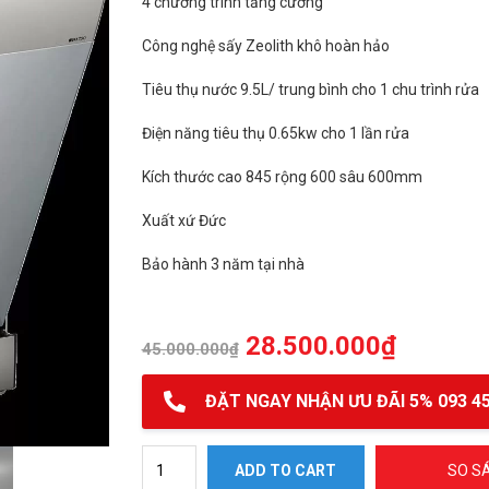
4 chương trình tăng cường
Công nghệ sấy Zeolith khô hoàn hảo
Tiêu thụ nước 9.5L/ trung bình cho 1 chu trình rửa
Điện năng tiêu thụ 0.65kw cho 1 lần rửa
Kích thước cao 845 rộng 600 sâu 600mm
Xuất xứ Đức
Bảo hành 3 năm tại nhà
28.500.000
₫
45.000.000
₫
ĐẶT NGAY NHẬN ƯU ĐÃI 5% 093 45
Máy rửa bát Siemens SN27YI01CE quantity
ADD TO CART
SO S