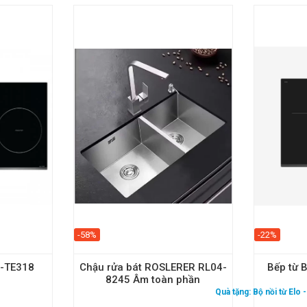
-58%
-22%
U-TE318
Chậu rửa bát ROSLERER RL04-
Bếp từ
8245 Âm toàn phần
Quà tặng:
Bộ nồi từ Elo