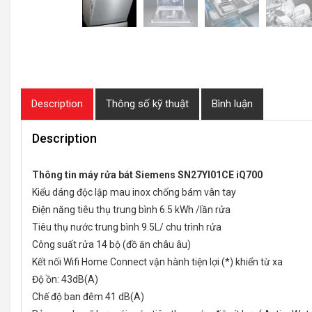
Description
Thông số kỹ thuật
Bình luận
Description
Thông tin máy rửa bát Siemens SN27YI01CE iQ700
Kiểu dáng độc lập mau inox chống bám vân tay
Điện năng tiêu thụ trung bình 6.5 kWh /lần rửa
Tiêu thụ nước trung bình 9.5L/ chu trình rửa
Công suất rửa 14 bộ (đồ ăn châu âu)
Kết nối Wifi Home Connect vận hành tiện lợi (*) khiển từ xa
Độ ồn: 43dB(A)
Chế độ ban đêm 41 dB(A)