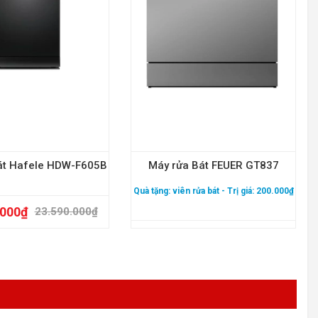
át Hafele HDW-F605B
Máy rửa Bát FEUER GT837
Quà tặng:
viên rửa bát
- Trị giá: 200.000₫
.000
₫
23.590.000
₫