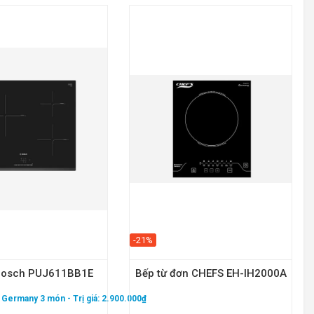
-21%
 Bosch PUJ611BB1E
Bếp từ đơn CHEFS EH-IH2000A
 - Germany 3 món
- Trị giá: 2.900.000₫
Qu