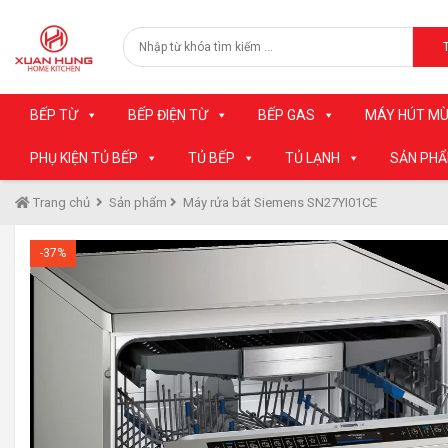
BẾP TỪ
BẾP ĐIỆN TỪ
BẾP GAS
MÁY HÚT MÙ
PHỤ KIỆN TỦ BẾP
TỦ BẾP
TỦ LẠNH
SẢN PH
Trang chủ
Sản phẩm
Máy rửa bát Siemens SN27YI01CE
-37%