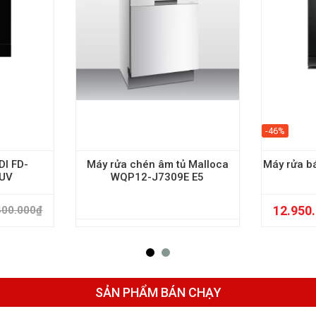
-46%
DI FD-
Máy rửa chén âm tủ Malloca
Máy rửa b
UV
WQP12-J7309E E5
12.950
400.000
₫
SẢN PHẨM BÁN CHẠY