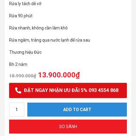
Rửa ly tách dễ vỡ
Rửa 90 phút
Rửa nhanh, không cần làm khô
Rửa ngâm, tráng qua nước lạnh để rửa sau
Thương hiệu Đức
Bh 2 năm
13.900.000
₫
18.990.000
₫
ĐẶT NGAY NHẬN ƯU ĐÃI 5% 093 4554 868
Máy rửa bát Hafele HDW-SI60AB quantity
ADD TO CART
SO SÁNH