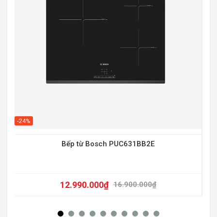
-20
-24%
Bếp từ Bosch PUC631BB2E
12.990.000
₫
16.900.000
₫