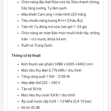
Chức năng đặc biệt Rửa nửa tải, Rửa nhanh chóng,
Sấy tăng cường, Tự làm sạch
Điều khiển Cảm ứng + màn hình LED trắng
Tiêu chuẩn năng lượng A+++ (Châu Âu)
Tiện ích Tự động mở cửa; hẹn giờ 1–24 giờ
Chức năng an toàn Báo mức muối/chất tẩy; chống
tràn – rò rỉ nước; khóa trẻ em
Xuất xứ Trung Quốc
Thông số kỹ thuật
Kích thước sản phẩm 598R × 600S × 845C mm
Mức tiêu thụ điện 0,776 kWh / chu trình
Tổng công suất 1760 – 2100 W
Hiệu điện thế 220 – 240 V
Tần số 50 Hz
Mức tiêu thụ nước 9,8 lít / chu trình
Áp suất nước cấp 0,04 – 1,0 MPa (0,4-10 bar)
Độ ồn 42 dB