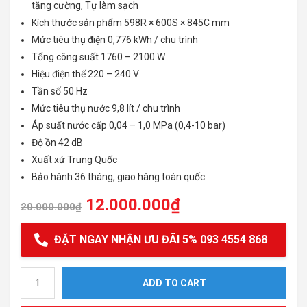
tăng cường, Tự làm sạch
Kích thước sản phẩm 598R × 600S × 845C mm
Mức tiêu thụ điện 0,776 kWh / chu trình
Tổng công suất 1760 – 2100 W
Hiệu điện thế 220 – 240 V
Tần số 50 Hz
Mức tiêu thụ nước 9,8 lít / chu trình
Áp suất nước cấp 0,04 – 1,0 MPa (0,4-10 bar)
Độ ồn 42 dB
Xuất xứ Trung Quốc
Bảo hành 36 tháng, giao hàng toàn quốc
12.000.000
₫
20.000.000
₫
ĐẶT NGAY NHẬN ƯU ĐÃI 5% 093 4554 868
Máy rửa bát Hafele HDW-F6031G quantity
ADD TO CART