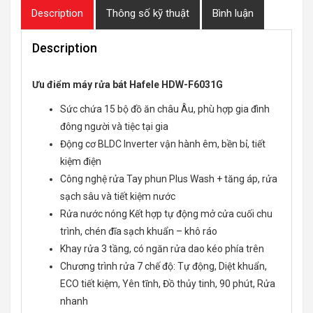
Description
Thông số kỹ thuật
Bình luận
Description
Ưu điểm máy rửa bát Hafele HDW-F6031G
Sức chứa 15 bộ đồ ăn châu Âu, phù hợp gia đình
đông người và tiệc tại gia
Động cơ BLDC Inverter vận hành êm, bền bỉ, tiết
kiệm điện
Công nghệ rửa Tay phun Plus Wash + tăng áp, rửa
sạch sâu và tiết kiệm nước
Rửa nước nóng Kết hợp tự động mở cửa cuối chu
trình, chén đĩa sạch khuẩn – khô ráo
Khay rửa 3 tầng, có ngăn rửa dao kéo phía trên
Chương trình rửa 7 chế độ: Tự động, Diệt khuẩn,
ECO tiết kiệm, Yên tĩnh, Đồ thủy tinh, 90 phút, Rửa
nhanh