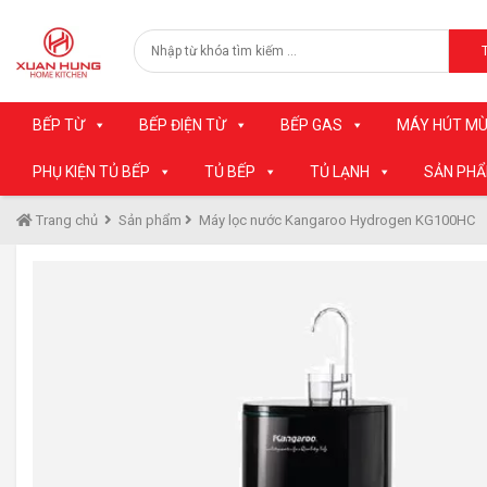
BẾP TỪ
BẾP ĐIỆN TỪ
BẾP GAS
MÁY HÚT MÙ
PHỤ KIỆN TỦ BẾP
TỦ BẾP
TỦ LẠNH
SẢN PH
Trang chủ
Sản phẩm
Máy lọc nước Kangaroo Hydrogen KG100HC