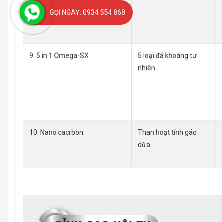
GỌI NGAY: 0934 554 868
9. 5 in 1 Omega-SX
5 loại đá khoáng tự
nhiên
10. Nano cacrbon
Than hoạt tính gáo
dừa