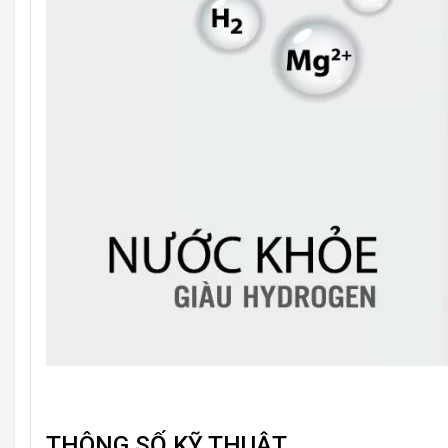
THÔNG SỐ KỸ THUẬT