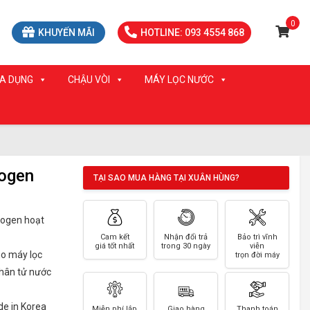
0
KHUYẾN MÃI
HOTLINE: 093 4554 868
IA DỤNG
CHẬU VÒI
MÁY LỌC NƯỚC
ogen
TẠI SAO MUA HÀNG TẠI XUÂN HÙNG?
drogen hoạt
Cam kết
Nhận đổi trả
Bảo trì vĩnh
giá tốt nhất
trong 30 ngày
viễn
ho máy lọc
trọn đời máy
phân tử nước
de in Korea
Miễn phí lắp
Giao hàng
Thanh toán