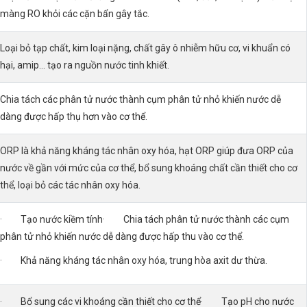
màng RO khỏi các cặn bẩn gây tắc.
Loại bỏ tạp chất, kim loại nặng, chất gây ô nhiễm hữu cơ, vi khuẩn có
hại, amip… tạo ra nguồn nước tinh khiết.
Chia tách các phân tử nước thành cụm phân tử nhỏ khiến nước dễ
dàng được hấp thụ hơn vào cơ thể.
ORP là khả năng kháng tác nhân oxy hóa, hạt ORP giúp đưa ORP của
nước về gần với mức của cơ thể, bổ sung khoáng chất cần thiết cho cơ
thể, loại bỏ các tác nhân oxy hóa.
· Tạo nước kiềm tính· Chia tách phân tử nước thành các cụm
phân tử nhỏ khiến nước dễ dàng được hấp thu vào cơ thể.
· Khả năng kháng tác nhân oxy hóa, trung hòa axit dư thừa.
· Bổ sung các vi khoáng cần thiết cho cơ thể· Tạo pH cho nước