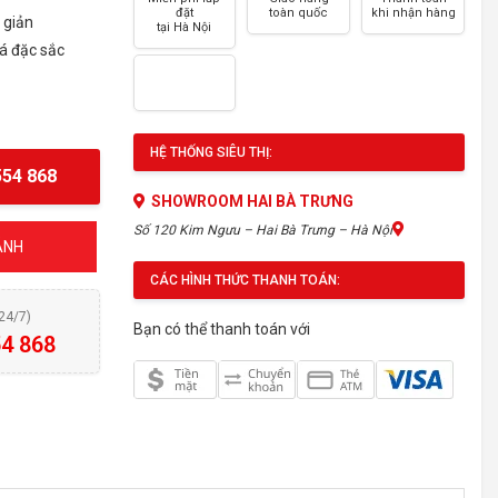
đặt
toàn quốc
khi nhận hàng
 giản
tại Hà Nội
há đặc sắc
HỆ THỐNG SIÊU THỊ:
54 868
SHOWROOM HAI BÀ TRƯNG
Số 120 Kim Ngưu – Hai Bà Trưng – Hà Nội
ty
ÁNH
CÁC HÌNH THỨC THANH TOÁN:
(24/7)
Bạn có thể thanh toán với
4 868