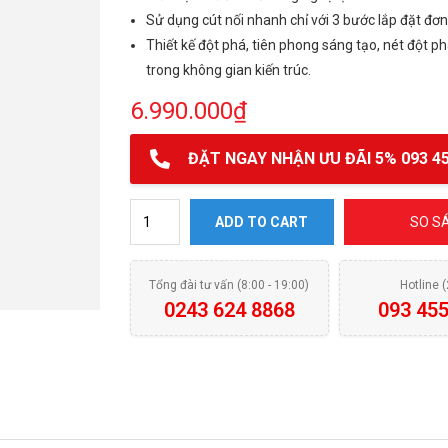
Sử dụng cút nối nhanh chỉ với 3 bước lắp đặt đơn
Thiết kế đột phá, tiên phong sáng tạo, nét đột p
trong không gian kiến trúc.
6.990.000
₫
ĐẶT NGAY NHẬN ƯU ĐÃI 5% 093 45
Máy lọc nước Kangaroo Hydrogen KG100HC quanti
ADD TO CART
SO S
Tổng đài tư vấn (8:00 - 19:00)
Hotline 
0243 624 8868
093 455