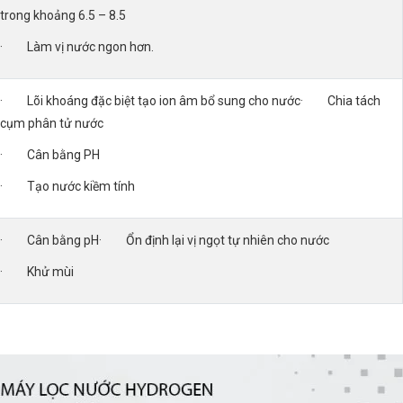
trong khoảng 6.5 – 8.5
· Làm vị nước ngon hơn.
· Lõi khoáng đặc biệt tạo ion âm bổ sung cho nước· Chia tách
cụm phân tử nước
· Cân bằng PH
· Tạo nước kiềm tính
· Cân bằng pH· Ổn định lại vị ngọt tự nhiên cho nước
· Khử mùi