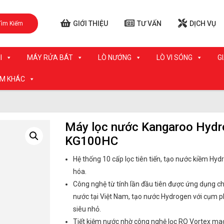
GIỚI THIỆU
TƯ VẤN
DỊCH VỤ
Tìm Kiếm
I
MÁY RỬA BÁT
LÒ NƯỚNG
LÒ VI SÓNG
G
ẨM KHÁC
Máy lọc nước Kangaroo Hydr
KG100HC
Hệ thống 10 cấp lọc tiên tiến, tạo nước kiềm Hy
hóa.
Công nghệ từ tính lần đầu tiên được ứng dụng c
nước tại Việt Nam, tạo nước Hydrogen với cụm 
siêu nhỏ.
Tiết kiệm nước nhờ công nghệ lọc RO Vortex ma