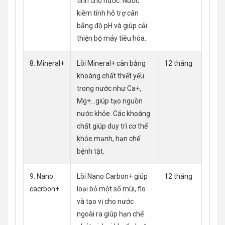
tính cho nước. Nước
kiềm tính hỗ trợ cân
bằng độ pH và giúp cải
thiện bộ máy tiêu hóa.
8. Mineral+
Lõi Mineral+ cân bằng
12 tháng
khoáng chất thiết yếu
trong nước như Ca+,
Mg+…giúp tạo nguồn
nước khỏe. Các khoáng
chất giúp duy trì cơ thể
khỏe mạnh, hạn chế
bệnh tật.
9. Nano
Lõi Nano Carbon+ giúp
12 tháng
cacrbon+
loại bỏ một số mùi, flo
và tạo vị cho nước
ngoài ra giúp hạn chế