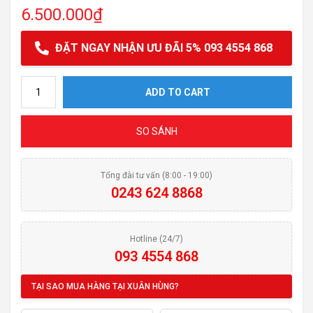
6.500.000
₫
ĐẶT NGAY NHẬN ƯU ĐÃI 5% 093 4554 868
Máy lọc nước Hydrogen Kangaroo KG100HB quantity
ADD TO CART
SO SÁNH
Tổng đài tư vấn (8:00 - 19:00)
0243 624 8868
Hotline (24/7)
093 4554 868
TẠI SAO MUA HÀNG TẠI XUÂN HÙNG?