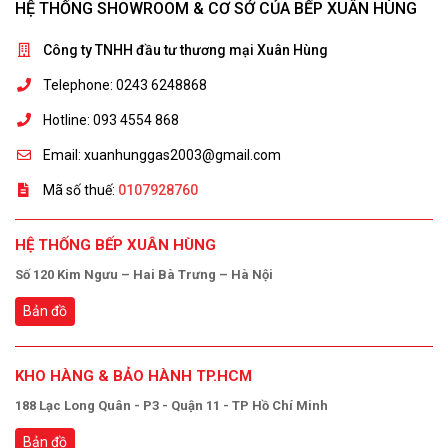
HỆ THỐNG SHOWROOM & CƠ SỞ CỦA BẾP XUÂN HÙNG
Công ty TNHH đầu tư thương mại Xuân Hùng
Telephone: 0243 6248868
Hotline: 093 4554 868
Email: xuanhunggas2003@gmail.com
Mã số thuế:
0107928760
HỆ THỐNG BẾP XUÂN HÙNG
Số 120 Kim Ngưu – Hai Bà Trưng – Hà Nội
Bản đồ
KHO HÀNG & BẢO HÀNH TP.HCM
188 Lạc Long Quân - P3 - Quận 11 - TP Hồ Chí Minh
Bản đồ