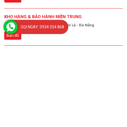
KHO HÀNG & BẢO HÀNH MIỀN TRUNG
Số 20 Lê Đại Hành - Khuê Trung - Cẩm Lệ - Đà Nẵng
GỌI NGAY: 0934 554 868
Bản đồ