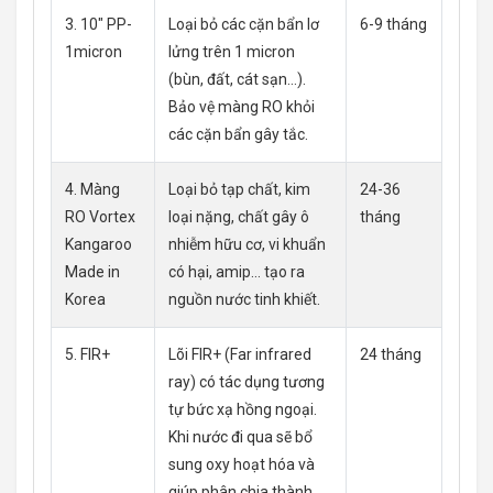
3. 10″ PP-
Loại bỏ các cặn bẩn lơ
6-9 tháng
1micron
lửng trên 1 micron
(bùn, đất, cát sạn…).
Bảo vệ màng RO khỏi
các cặn bẩn gây tắc.
4. Màng
Loại bỏ tạp chất, kim
24-36
RO Vortex
loại nặng, chất gây ô
tháng
Kangaroo
nhiễm hữu cơ, vi khuẩn
Made in
có hại, amip… tạo ra
Korea
nguồn nước tinh khiết.
5. FIR+
Lõi FIR+ (Far infrared
24 tháng
ray) có tác dụng tương
tự bức xạ hồng ngoại.
Khi nước đi qua sẽ bổ
sung oxy hoạt hóa và
giúp phân chia thành