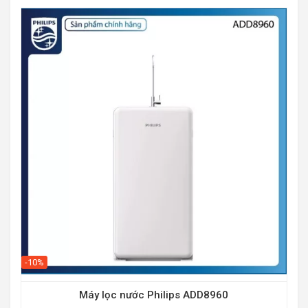
-10%
Má
Máy lọc nước Philips ADD8960