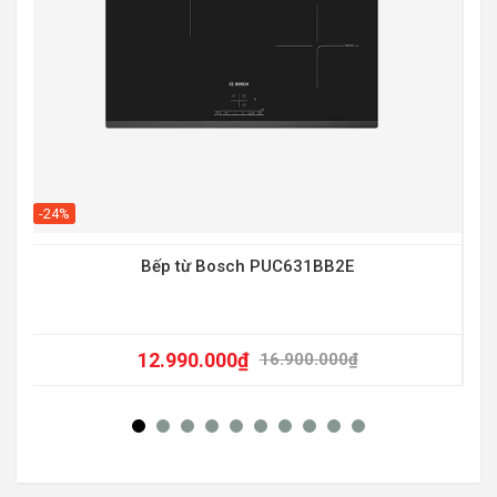
-20
-24%
Bếp từ Bosch PUC631BB2E
12.990.000
₫
16.900.000
₫