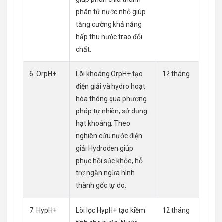
phân tử nước nhỏ giúp
tăng cường khả năng
hấp thu nước trao đổi
chất.
6. OrpH+
Lõi khoáng OrpH+ tạo
12 tháng
điện giải và hydro hoạt
hóa thông qua phương
pháp tự nhiên, sử dụng
hạt khoáng. Theo
nghiên cứu nước điện
giải Hydroden giúp
phục hồi sức khỏe, hỗ
trợ ngăn ngừa hình
thành gốc tự do.
7. HypH+
Lõi lọc HypH+ tạo kiềm
12 tháng