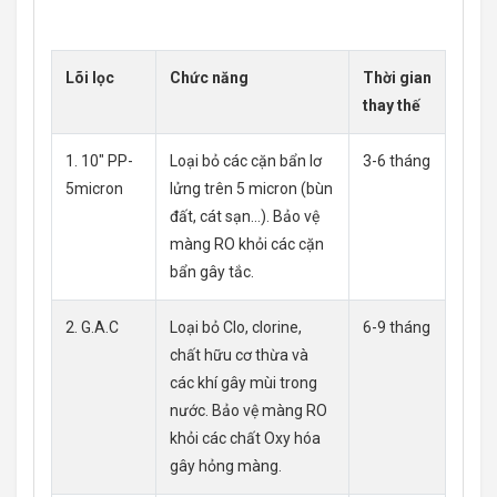
Lõi lọc
Chức năng
Thời gian
thay thế
1. 10″ PP-
Loại bỏ các cặn bẩn lơ
3-6 tháng
5micron
lửng trên 5 micron (bùn
đất, cát sạn…). Bảo vệ
màng RO khỏi các cặn
bẩn gây tắc.
2. G.A.C
Loại bỏ Clo, clorine,
6-9 tháng
chất hữu cơ thừa và
các khí gây mùi trong
nước. Bảo vệ màng RO
khỏi các chất Oxy hóa
gây hỏng màng.