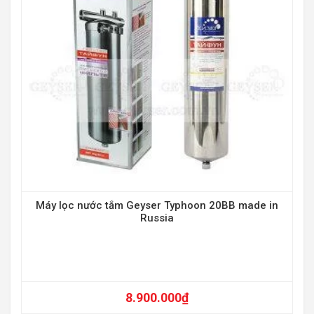
Máy lọc nước tắm Geyser Typhoon 20BB made in
M
Russia
8.900.000
₫