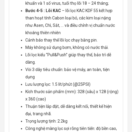
khuẩn và 1 số virus, tuổi thọ lõi 18 – 24 tháng;
Bước 4-5 : Lõi KAC
– lõi lọc KAC KDF 55 kết hợp
than hoạt tính Cabon loại bỏ, các kim loại nặng
như Asen, Chì, Sắt, … và điều chỉnh vị chuẩn nước
khoáng thiên nhiên
Cảnh báo thay thế lõi lọc chạy bằng pin.
Máy không sử dụng bơm, không có nước thải.
Lõi lọc kiểu “Pull&Push” giúp thay thế, bảo trì dễ
dàng.
Vòi 3 dây tiêu chuẩn: bảo vệ máy, an toàn, tiện
dụng
Lưu lượng lọc: 1.5 lít/phút (@25PSI)
Kích thước sản phẩm (mm): 328 (sâu) x 128 (rộng)
x 360 (cao)
Thuận tiện lắp đặt, dễ dàng kết nối, thiết kế hiện
đại, trang nhã.
Trọng lượng tịnh: 2.2kg
Công nghệ màng lọc sợi rỗng tiên tiến: độ bền cao,