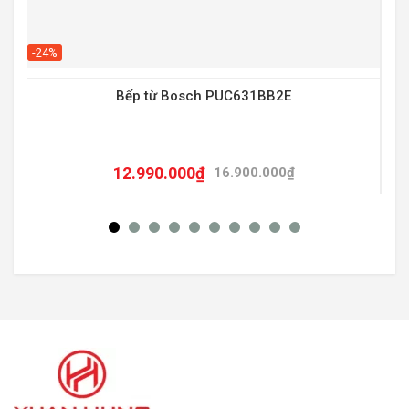
-20
-24%
Bếp từ Bosch PUC631BB2E
12.990.000
₫
16.900.000
₫