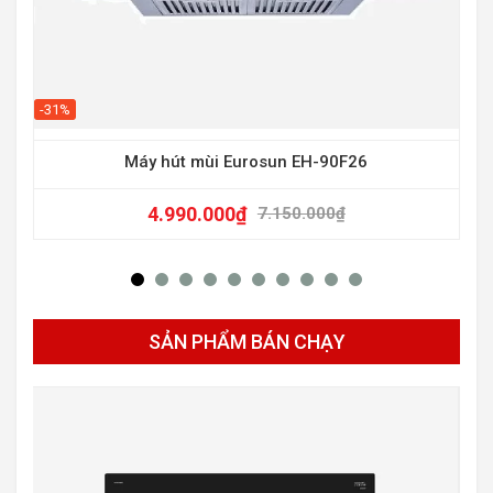
-31%
Máy hút mùi Eurosun EH-90F26
4.990.000
₫
7.150.000
₫
SẢN PHẨM BÁN CHẠY