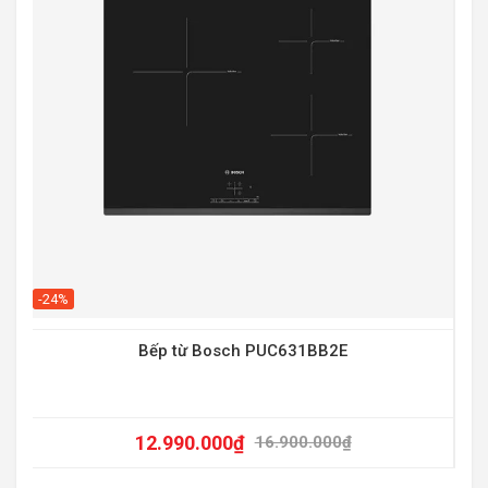
-20
-24%
Bếp từ Bosch PUC631BB2E
12.990.000
₫
16.900.000
₫