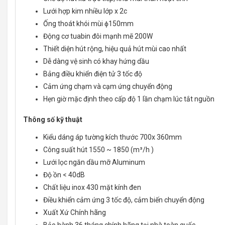
Lưới hợp kim nhiều lớp x 2c
Ống thoát khói mùi ϕ150mm
Động cơ tuabin đôi mạnh mẽ 200W
Thiết diện hút rộng, hiệu quả hút mùi cao nhất
Dễ dàng vệ sinh có khay hứng dầu
Bảng điều khiển điện tử 3 tốc độ
Cảm ứng chạm và cạm ứng chuyển động
Hẹn giờ mặc định theo cấp độ 1 lần chạm lúc tắt nguồn
Thông số kỹ thuật
Kiểu dáng áp tường kích thước 700x 360mm
Công suất hút 1550 ~ 1850 (m³/h )
Lưới lọc ngăn dầu mỡ Aluminum
Độ ồn < 40dB
Chất liệu inox 430 mặt kính đen
Điều khiển cảm ứng 3 tốc độ, cảm biến chuyển động
Xuất Xứ Chính hãng