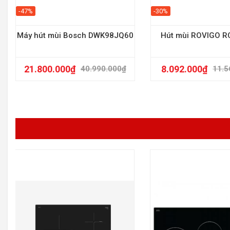
-47%
-30%
Máy hút mùi Bosch DWK98JQ60
Hút mùi ROVIGO R
21.800.000
₫
8.092.000
₫
40.990.000
₫
11.5