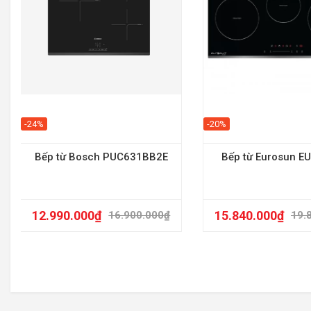
-24%
-20%
Bếp từ Bosch PUC631BB2E
Bếp từ Eurosun E
12.990.000
₫
15.840.000
₫
16.900.000
₫
19.