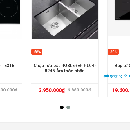
-58%
-30%
U-TE318
Chậu rửa bát ROSLERER RL04-
Bếp từ 
8245 Âm toàn phần
Quà tặng:
bộ nồi
2.950.000
₫
19.600
800.000
₫
6.880.000
₫