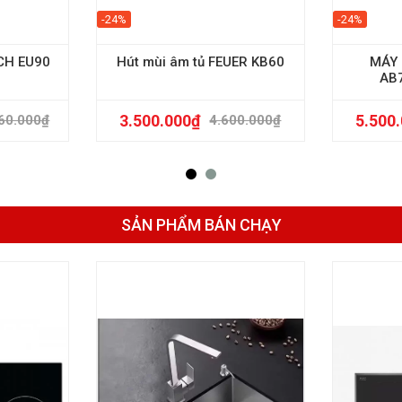
-24%
-24%
CH EU90
Hút mùi âm tủ FEUER KB60
MÁY 
AB
3.500.000
₫
5.500
60.000
₫
4.600.000
₫
SẢN PHẨM BÁN CHẠY