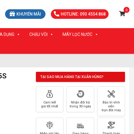
0
KHUYẾN MÃI
HOTLINE: 093 4554 868
IA DỤNG
CHẬU VÒI
MÁY LỌC NƯỚC
5S
TẠI SAO MUA HÀNG TẠI XUÂN HÙNG?
Cam kết
Nhận đổi trả
Bảo trì vĩnh
giá tốt nhất
trong 30 ngày
viễn
trọn đời máy
Miễn phí lắp
Giao hàng
Thanh toán