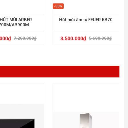
-38%
HÚT MÙI ARBER
Hút mùi âm tủ FEUER KB70
700M/AB900M
.000
₫
3.500.000
₫
7.200.000
₫
5.600.000
₫