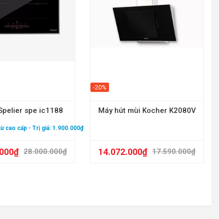
-20%
Spelier spe ic1188
Máy hút mùi Kocher K2080V
 từ cao cấp
- Trị giá: 1.900.000₫
.000
₫
14.072.000
₫
28.000.000
₫
17.590.000
₫