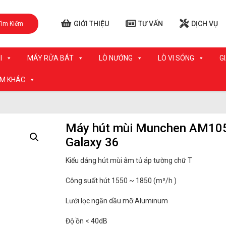
GIỚI THIỆU
TƯ VẤN
DỊCH VỤ
Tìm Kiếm
I
MÁY RỬA BÁT
LÒ NƯỚNG
LÒ VI SÓNG
G
ẨM KHÁC
Máy hút mùi Munchen AM10
Galaxy 36
Kiểu dáng hút mùi âm tủ áp tường chữ T
Công suất hút 1550 ~ 1850 (m³/h )
Lưới lọc ngăn dầu mỡ Aluminum
Độ ồn < 40dB