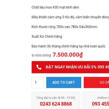
Chất liệu inox 430 mặt kính đen
Điều khiển cảm ứng 3 tốc độ, cảm biến chuyển độn
Kích thước rộng 700x cao 780x Sâu360mm
Xuất Xứ Chính hãng
Bảo hành 36 tháng chính hãng tại nhà toàn quốc
7.500.000
₫
8.900.000
₫
ĐẶT NGAY NHẬN ƯU ĐÃI 5% 093 45
Máy hút mùi Munchen AM105S Galaxy 36 quantity
ADD TO CART
SO S
Tổng đài tư vấn (8:00 - 19:00)
Hotline 
0243 624 8868
093 455