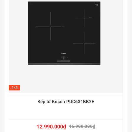
-20
-24%
Bếp từ Bosch PUC631BB2E
12.990.000
₫
16.900.000
₫