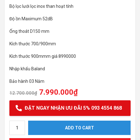
Bộ lọc lưới lọc inox than hoạt tính
Độ ồn Maximum 52dB
Ống thoát D150 mm
Kích thước 700/900mm
Kích thước 900mmm giá 8990000
Nhập khẩu Baland
Bảo hành 03 Năm
7.990.000
₫
12.700.000
₫
ĐẶT NGAY NHẬN ƯU ĐÃI 5% 093 4554 868
Máy hút mùi Lorca TA 6007P-70/90 quantity
ADD TO CART