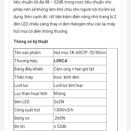
tiêu chuẩn tối đa 48 – 52dB trong mức tiêu chuẩn cho
phép nên sẽ không làm khó chịu cho người nội trợ khi sử
dụng. Bên cạnh đó rất tiện kiệm điện năng nhờ trang bị 2
đèn LED chiếu sáng thay vì đen Halogen như các lại máy
hút mùi cổ điển thông thường.
Thông số kỹ thuật
Tên sản phẩm
Hút mùi TA-6007P-70/90cm
Thương hiệu
LORCA
Bảng điều khiển
Cảm ứng + hẹn giờ tắt
Thân máy
Inox- kính đen
Lưới lọc
Lưới lọc kim loại
Lọc than hoạt tính
Không
Đèn LED
2x2W
Công suất hút
1300m3/h
Động cơ
260W
Độ ồn
± 52db