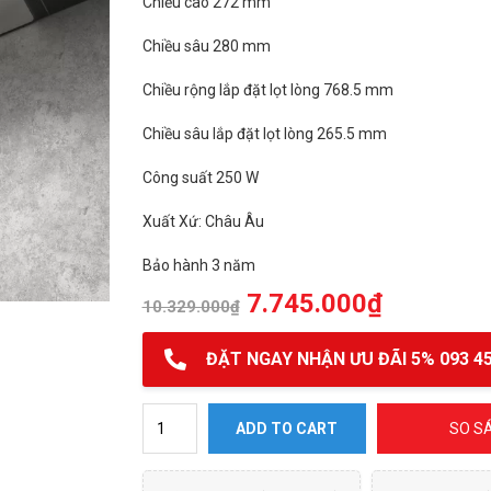
Chiều cao 272 mm
Chiều sâu 280 mm
Chiều rộng lắp đặt lọt lòng 768.5 mm
Chiều sâu lắp đặt lọt lòng 265.5 mm
Công suất 250 W
Xuất Xứ: Châu Âu
Bảo hành 3 năm
7.745.000
₫
10.329.000
₫
ĐẶT NGAY NHẬN ƯU ĐÃI 5% 093 45
Máy hút mùi Hafele hh-bi79A quantity
ADD TO CART
SO S