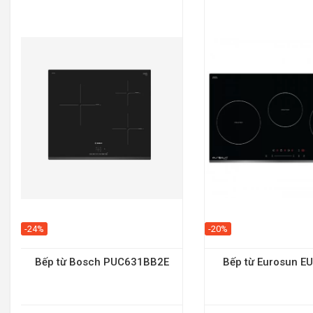
-24%
-20%
Bếp từ Bosch PUC631BB2E
Bếp từ Eurosun E