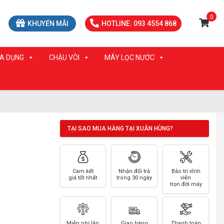
0
KHUYẾN MÃI
HOTLINE: 093 4554 868
IA DỤNG
CHẬU VÒI
MÁY LỌC NƯỚC
TẠI SAO MUA HÀNG TẠI XUÂN HÙNG?
Cam kết
Nhận đổi trả
Bảo trì vĩnh
giá tốt nhất
trong 30 ngày
viễn
trọn đời máy
Miễn phí lắp
Giao hàng
Thanh toán