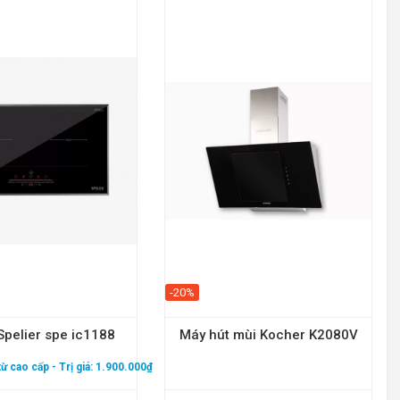
-20%
Spelier spe ic1188
Máy hút mùi Kocher K2080V
 từ cao cấp
- Trị giá: 1.900.000₫