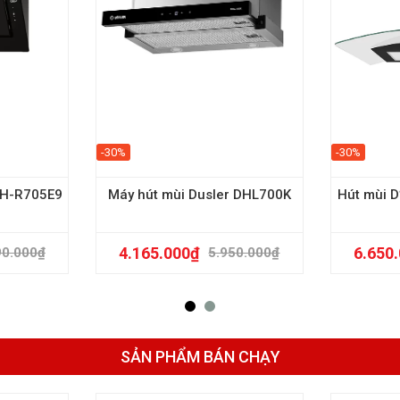
-30%
-30%
EH-R705E9
Máy hút mùi Dusler DHL700K
Hút mùi 
4.165.000
₫
6.650
90.000
₫
5.950.000
₫
SẢN PHẨM BÁN CHẠY