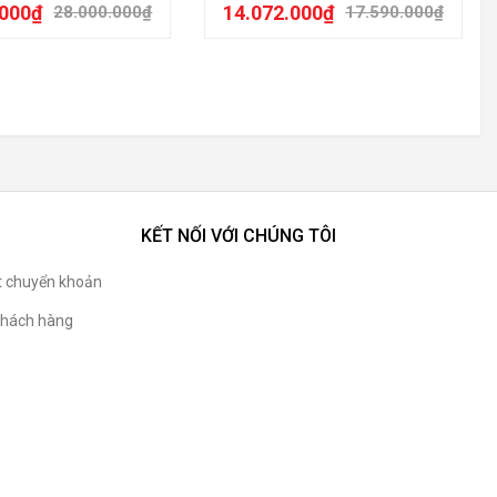
.000
₫
14.072.000
₫
28.000.000
₫
17.590.000
₫
KẾT NỐI VỚI CHÚNG TÔI
t chuyển khoản
hách hàng