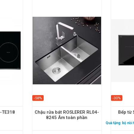
-58%
-30%
U-TE318
Chậu rửa bát ROSLERER RL04-
Bếp từ 
8245 Âm toàn phần
Quà tặng:
bộ nồi