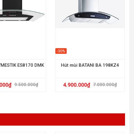
-30%
D’MESTIK ES8170 DMK
Hút mùi BATANI BA 198KZ4
.000
₫
4.900.000
₫
9.500.000
₫
7.000.000
₫