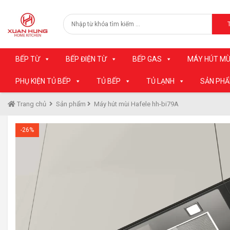
BẾP TỪ
BẾP ĐIỆN TỪ
BẾP GAS
MÁY HÚT MÙ
PHỤ KIỆN TỦ BẾP
TỦ BẾP
TỦ LẠNH
SẢN PH
Trang chủ
Sản phẩm
Máy hút mùi Hafele hh-bi79A
-26%