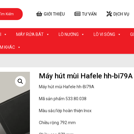
GIỚI THIỆU
TƯ VẤN
DỊCH VỤ
Tìm Kiếm
I
MÁY RỬA BÁT
LÒ NƯỚNG
LÒ VI SÓNG
G
ẨM KHÁC
Máy hút mùi Hafele hh-bi79A
Máy hút mùi Hafele hh-BI79A
Mã sản phẩm 533.80.038
Màu sắc/lớp hoàn thiện Inox
Chiều rộng 792 mm