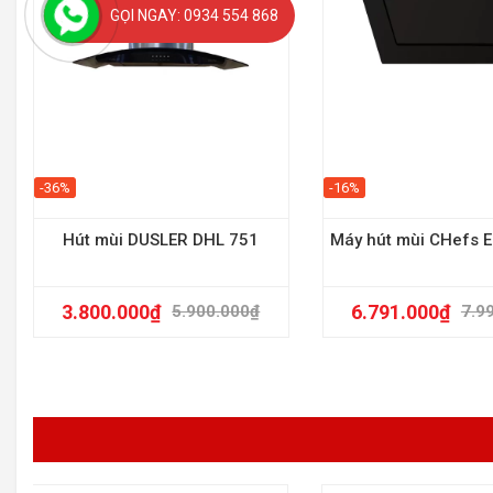
GỌI NGAY: 0934 554 868
-36%
-16%
Hút mùi DUSLER DHL 751
Máy hút mùi CHefs 
3.800.000
₫
6.791.000
₫
5.900.000
₫
7.9