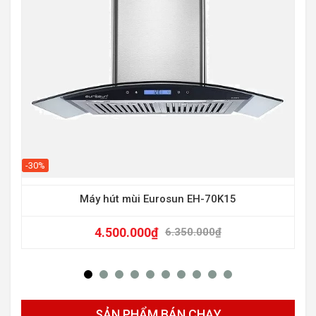
-10
-30%
Máy hút mùi Eurosun EH-70K15
4.500.000
₫
6.350.000
₫
SẢN PHẨM BÁN CHẠY