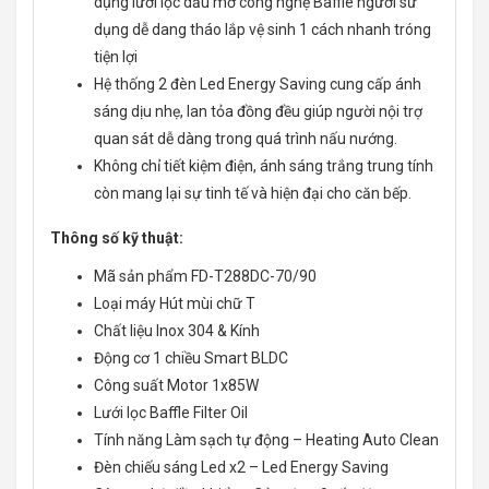
dụng lưới lọc dầu mỡ công nghệ Baffle người sử
dụng dễ dang tháo lắp vệ sinh 1 cách nhanh tróng
tiện lợi
Hệ thống 2 đèn Led Energy Saving cung cấp ánh
sáng dịu nhẹ, lan tỏa đồng đều giúp người nội trợ
quan sát dễ dàng trong quá trình nấu nướng.
Không chỉ tiết kiệm điện, ánh sáng trắng trung tính
còn mang lại sự tinh tế và hiện đại cho căn bếp.
Thông số kỹ thuật:
Mã sản phẩm FD-T288DC-70/90
Loại máy Hút mùi chữ T
Chất liệu Inox 304 & Kính
Động cơ 1 chiều Smart BLDC
Công suất Motor 1x85W
Lưới lọc Baffle Filter Oil
Tính năng Làm sạch tự động – Heating Auto Clean
Đèn chiếu sáng Led x2 – Led Energy Saving