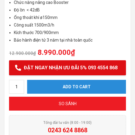
Chức năng nâng cao Booster
Độ ồn < 42dB
Ống thoát khí ø150mm
Công suất 1500m3/h
Kích thước 700/900mm
Bảo hành điện tử 3 năm tại nhà toàn quốc
8.990.000
₫
12.900.000
₫
ĐẶT NGAY NHẬN ƯU ĐÃI 5% 093 4554 868
Máy hút mùi FANDI FD-T288DC quantity
ADD TO CART
SO SÁNH
Tổng đài tư vấn (8:00 - 19:00)
0243 624 8868