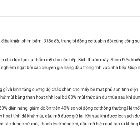
g, điều khiển phím bấm 3 tốc độ, trang bị động cơ tuabin đôi cùng côn
ính chịu lực tạo sự thẩm mỹ cho căn bếp. Kích thước máy 70cm Điều khi
nghiêm ngặt bởi các chuyên gia hàng đầu trong lĩnh vực nhà bếp. Giúp 
 gỉ và kính tăng cường độ chắc chắn cho máy bề mặt phủ sơn tĩnh điện. 
khử mùi bằng than hoạt tính loại bỏ 80% mùi thức ăn dư thùa sau khi đu
n 50% điện năng, giảm độ ồn trên 40% so với động cơ thông thường.Hệ t
han hoạt tính để khử mùi, dầu mỡ được giữ lại. Khí sau khi được lọc sạch
ó tác dụng khử mùi, thanh lọc không khí, dầu mỡ hiệu quả tạo ra không 