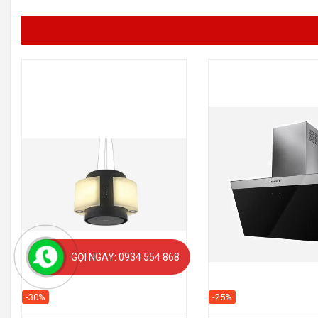
GỌI NGAY: 0934 554 868
-30%
-25%