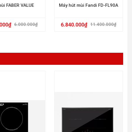
mùi FABER VALUE
Máy hút mùi Fandi FD-FL90A
.000
₫
6.840.000
₫
6.000.000
₫
11.400.000
₫