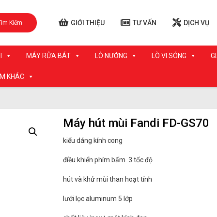
GIỚI THIỆU
TƯ VẤN
DỊCH VỤ
Tìm Kiếm
I
MÁY RỬA BÁT
LÒ NƯỚNG
LÒ VI SÓNG
G
ẨM KHÁC
Máy hút mùi Fandi FD-GS70
kiểu dáng kính cong
điều khiển phím bấm 3 tốc độ
hút và khử mùi than hoạt tính
lưới lọc aluminum 5 lớp