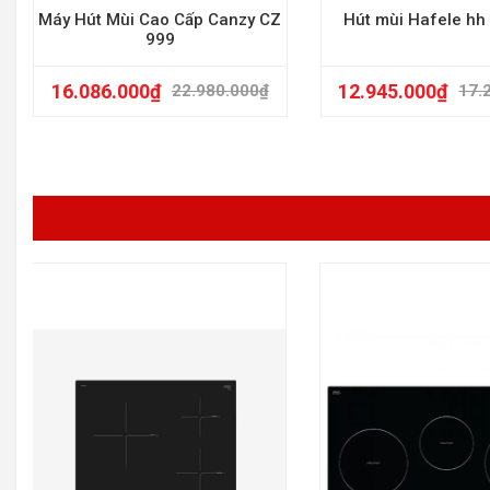
Máy Hút Mùi Cao Cấp Canzy CZ
Hút mùi Hafele h
999
16.086.000
₫
12.945.000
₫
22.980.000
₫
17.