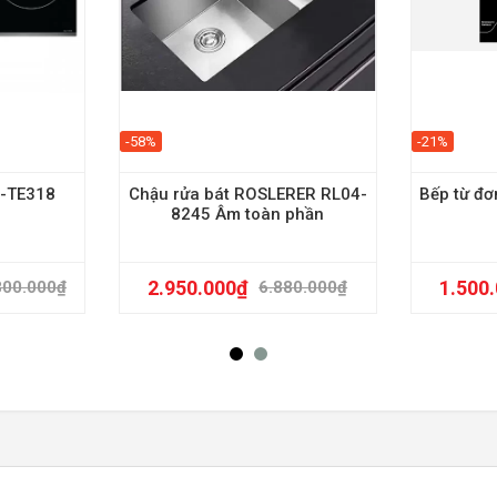
-58%
-21%
U-TE318
Chậu rửa bát ROSLERER RL04-
Bếp từ đ
8245 Âm toàn phần
2.950.000
₫
1.500
800.000
₫
6.880.000
₫