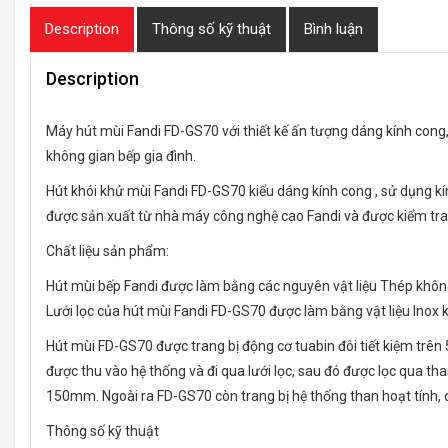
Description
Thông số kỹ thuật
Bình luận
Description
Máy hút mùi Fandi FD-GS70 với thiết kế ấn tượng dáng kính con
không gian bếp gia đình.
Hút khói khử mùi Fandi FD-GS70 kiểu dáng kính cong , sử dụng k
được sản xuất từ nhà máy công nghệ cao Fandi và được kiểm tra 
Chất liệu sản phẩm:
Hút mùi bếp Fandi được làm bằng các nguyên vật liệu Thép không
Lưới lọc của hút mùi Fandi FD-GS70 được làm bằng vật liệu Inox 
Hút mùi FD-GS70 được trang bị động cơ tuabin đôi tiết kiệm trê
được thu vào hệ thống và đi qua lưới lọc, sau đó được lọc qua t
150mm. Ngoài ra FD-GS70 còn trang bị hệ thống than hoạt tính, c
Thông số kỹ thuật