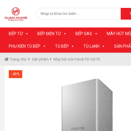
BẾP TỪ
BẾP ĐIỆN TỪ
BẾP GAS
MÁY HÚT MÙ
PHỤ KIỆN TỦ BẾP
TỦ BẾP
TỦ LẠNH
SẢN PH
Trang chủ
Sản phẩm
Máy hút mùi Fandi FD-GS70
-40%