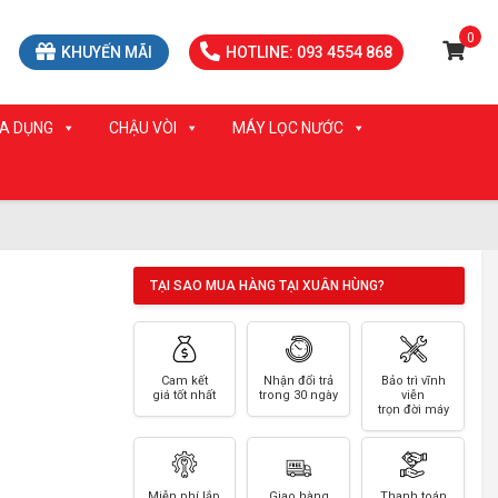
0
KHUYẾN MÃI
HOTLINE: 093 4554 868
IA DỤNG
CHẬU VÒI
MÁY LỌC NƯỚC
TẠI SAO MUA HÀNG TẠI XUÂN HÙNG?
Cam kết
Nhận đổi trả
Bảo trì vĩnh
giá tốt nhất
trong 30 ngày
viễn
trọn đời máy
Miễn phí lắp
Giao hàng
Thanh toán