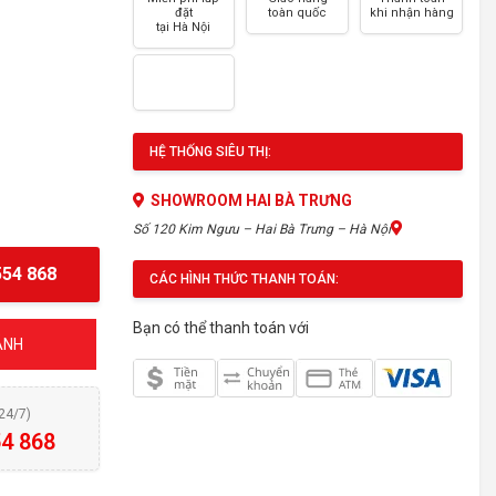
đặt
toàn quốc
khi nhận hàng
tại Hà Nội
HỆ THỐNG SIÊU THỊ:
SHOWROOM HAI BÀ TRƯNG
Số 120 Kim Ngưu – Hai Bà Trưng – Hà Nội
54 868
CÁC HÌNH THỨC THANH TOÁN:
Bạn có thể thanh toán với
ÁNH
(24/7)
4 868