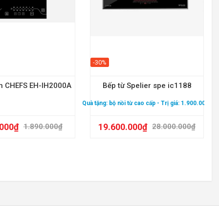
-30%
ơn CHEFS EH-IH2000A
Bếp từ Spelier spe ic1188
Quà tặng:
bộ nồi từ cao cấp
- Trị giá: 1.900.000₫
.000
₫
19.600.000
₫
1.890.000
₫
28.000.000
₫