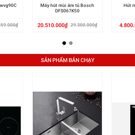
h wvg90C
Máy hút mùi âm tủ Bosch
Hút 
DFS067K50
20.510.000
₫
4.800
259.000
₫
29.300.000
₫
SẢN PHẨM BÁN CHẠY