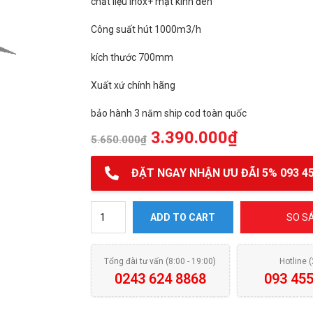
chất liệu inox+ mặt kính đen
Công suất hút 1000m3/h
kích thước 700mm
Xuất xứ chính hãng
bảo hành 3 năm ship cod toàn quốc
3.390.000
₫
5.650.000
₫
ĐẶT NGAY NHẬN ƯU ĐÃI 5% 093 45
Máy hút mùi Fandi FD-GS70 quantity
ADD TO CART
SO S
Tổng đài tư vấn (8:00 - 19:00)
Hotline 
0243 624 8868
093 455