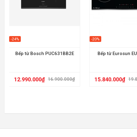
-24%
-20%
Bếp từ Bosch PUC631BB2E
Bếp từ Eurosun E
12.990.000
₫
15.840.000
₫
16.900.000
₫
19.