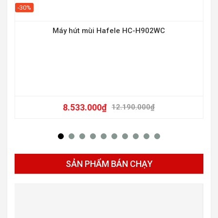
-30%
Máy hút mùi Hafele HC-H902WC
8.533.000
₫
12.190.000
₫
SẢN PHẨM BÁN CHẠY