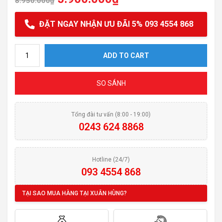
8.950.000
₫
ĐẶT NGAY NHẬN ƯU ĐÃI 5% 093 4554 868
Hút mùi FEUER H36B quantity
ADD TO CART
SO SÁNH
Tổng đài tư vấn (8:00 - 19:00)
0243 624 8868
Hotline (24/7)
093 4554 868
TẠI SAO MUA HÀNG TẠI XUÂN HÙNG?