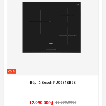
-20
-24%
Bếp từ Bosch PUC631BB2E
12.990.000
₫
16.900.000
₫