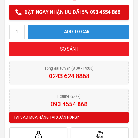
ĐẶT NGAY NHẬN ƯU ĐÃI 5% 093 4554 868
Hút mùi Cata GC DUAL WH 45 quantity
ADD TO CART
SO SÁNH
Tổng đài tư vấn (8:00 - 19:00)
0243 624 8868
Hotline (24/7)
093 4554 868
TẠI SAO MUA HÀNG TẠI XUÂN HÙNG?