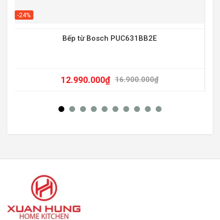
-20
-24%
Bếp từ Bosch PUC631BB2E
12.990.000
₫
16.900.000
₫