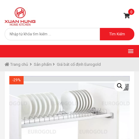
0
Tìm Kiếm
Trang chủ
Sản phẩm
Giá bát cố định Eurogold
-29%