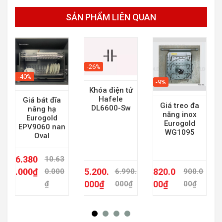
SẢN PHẨM LIÊN QUAN
-26%
-40%
-9%
Khóa điện tử
Hafele
Giá bát đĩa
Giá treo đa
DL6600-Sw
nâng hạ
năng inox
Eurogold
Eurogold
EPV9060 nan
WG1095
Oval
6.380
10.63
.000
₫
5.200.
820.0
0.000
6.990.
900.0
000
₫
00
₫
₫
000
₫
00
₫