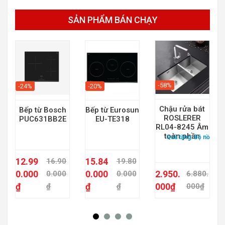
SẢN PHẨM BÁN CHẠY
-58%
-20%
-24%
Chậu rửa bát
Bếp từ Eurosun
Bếp từ Bosch
ROSLERER
EU-TE318
PUC631BB2E
RL04-8245 Âm
toàn phần
Quà tặng:
Bộ nồi từ 
12.99
15.84
16.90
19.80
0.000
0.000
2.950.
0.000
0.000
6.880.
₫
₫
000
₫
₫
₫
000
₫