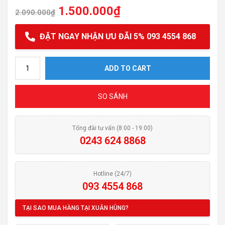
1.500.000
₫
2.090.000
₫
ĐẶT NGAY NHẬN ƯU ĐÃI 5% 093 4554 868
Giá bát cố định Eurogold quantity
ADD TO CART
SO SÁNH
Tổng đài tư vấn (8:00 - 19:00)
0243 624 8868
Hotline (24/7)
093 4554 868
TẠI SAO MUA HÀNG TẠI XUÂN HÙNG?