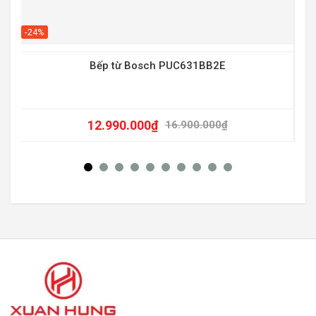
-20
-24%
Bếp từ Bosch PUC631BB2E
12.990.000
₫
16.900.000
₫