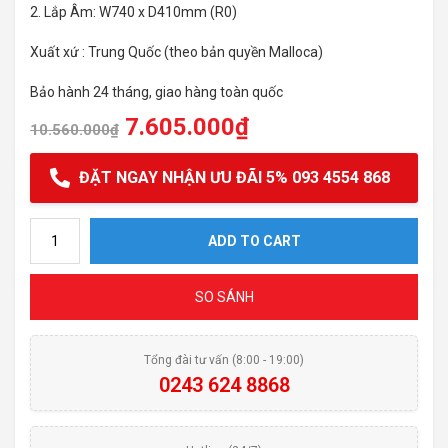
2. Lắp Âm: W740 x D410mm (R0)
Xuất xứ : Trung Quốc (theo bản quyền Malloca)
Bảo hành 24 tháng, giao hàng toàn quốc
7.605.000
₫
10.560.000
₫
ĐẶT NGAY NHẬN ƯU ĐÃI 5% 093 4554 868
Chậu rửa bát malloca Slide MS 781 quantity
ADD TO CART
SO SÁNH
Tổng đài tư vấn (8:00 - 19:00)
0243 624 8868