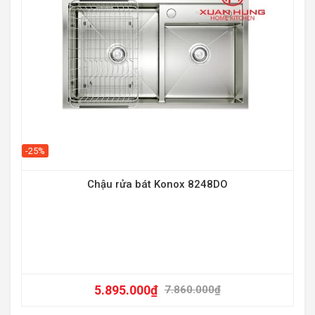
-25%
Chậu rửa bát Konox 8248DO
-20
5.895.000
₫
7.860.000
₫