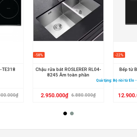
-58%
-22%
U-TE318
Chậu rửa bát ROSLERER RL04-
Bếp từ
8245 Âm toàn phần
Quà tặng:
Bộ nồi từ Elo
2.950.000
₫
12.900
800.000
₫
6.880.000
₫