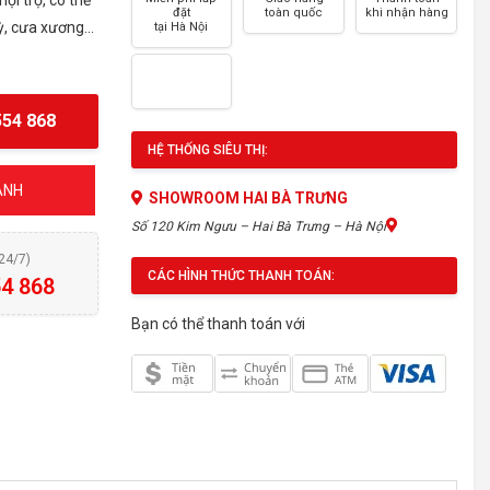
ội trợ, có thể
đặt
toàn quốc
khi nhận hàng
mỳ, cưa xương…
tại Hà Nội
54 868
HỆ THỐNG SIÊU THỊ:
y
ÁNH
SHOWROOM HAI BÀ TRƯNG
Số 120 Kim Ngưu – Hai Bà Trưng – Hà Nội
(24/7)
CÁC HÌNH THỨC THANH TOÁN:
4 868
Bạn có thể thanh toán với