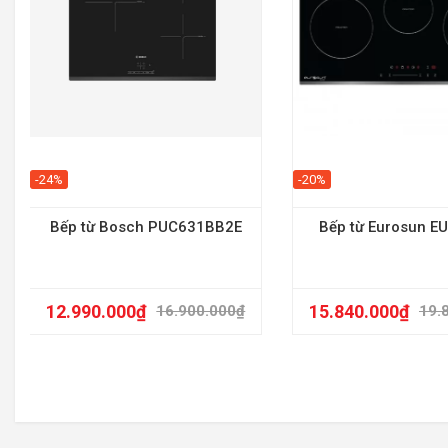
-24%
-20%
Bếp từ Bosch PUC631BB2E
Bếp từ Eurosun E
12.990.000
₫
15.840.000
₫
16.900.000
₫
19.