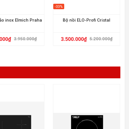
-33%
ảo inox Elmich Praha
Bộ nồi ELO-Profi Cristal
.000
₫
3.500.000
₫
3.950.000
₫
5.200.000
₫