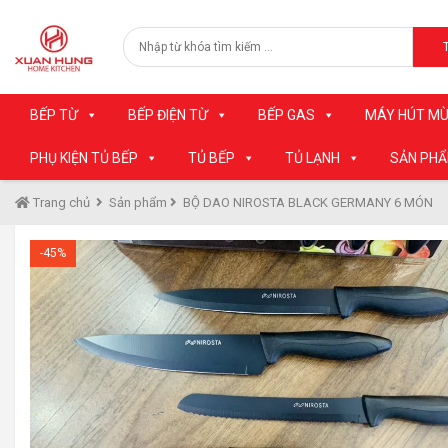
BẾP TỪ
BẾP ĐIỆN TỪ
BẾP GAS
MÁY HÚT MÙ
PHỤ KIỆN TỦ BẾP
TỦ BẾP
TỦ LẠNH
SẢN PH
Trang chủ
Sản phẩm
BỘ DAO NIROSTA BLACK GERMANY 6 MÓN
-45%