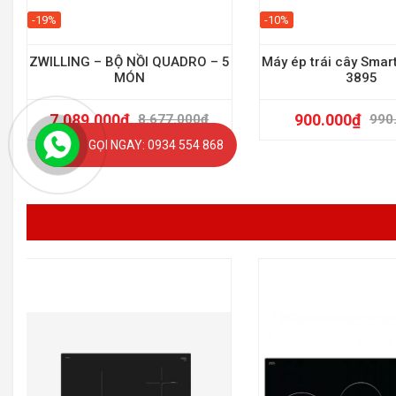
-19%
-10%
ZWILLING – BỘ NỒI QUADRO – 5
Máy ép trái cây Smar
MÓN
3895
7.089.000
₫
900.000
₫
8.677.000
₫
990
GỌI NGAY: 0934 554 868