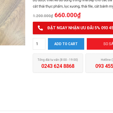
Bộ được thiết kế đủ dùng trong nhà bếp cho các bà n
cắt thái thực phẩm, lọc xương, thái file, cắt bánh 
660.000
₫
1.200.000
₫
ĐẶT NGAY NHẬN ƯU ĐÃI 5% 093 45
BỘ DAO NIROSTA BLACK GERMANY 6 MÓN quantit
ADD TO CART
SO S
Tổng đài tư vấn (8:00 - 19:00)
Hotline 
0243 624 8868
093 455