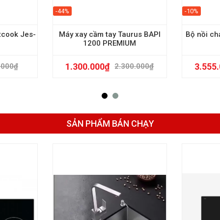
-44%
-10%
tcook Jes-
Máy xay cầm tay Taurus BAPI
Bộ nồi ch
1200 PREMIUM
1.300.000
₫
3.555
.000
₫
2.300.000
₫
SẢN PHẨM BÁN CHẠY