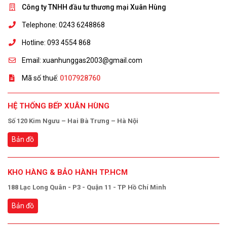
Công ty TNHH đầu tư thương mại Xuân Hùng
Telephone: 0243 6248868
Hotline: 093 4554 868
Email: xuanhunggas2003@gmail.com
Mã số thuế:
0107928760
HỆ THỐNG BẾP XUÂN HÙNG
Số 120 Kim Ngưu – Hai Bà Trưng – Hà Nội
Bản đồ
KHO HÀNG & BẢO HÀNH TP.HCM
188 Lạc Long Quân - P3 - Quận 11 - TP Hồ Chí Minh
Bản đồ