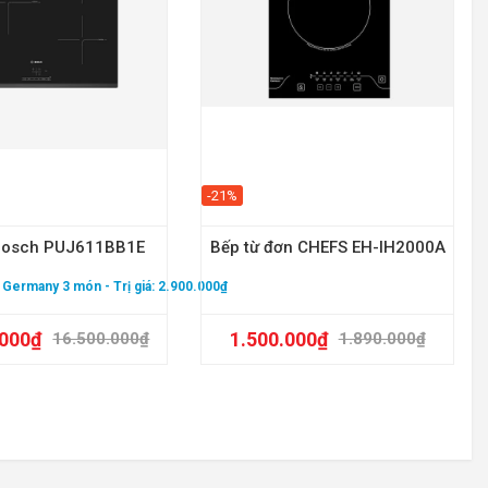
-21%
 Bosch PUJ611BB1E
Bếp từ đơn CHEFS EH-IH2000A
 - Germany 3 món
- Trị giá: 2.900.000₫
Qu
.000
₫
1.500.000
₫
16.500.000
₫
1.890.000
₫