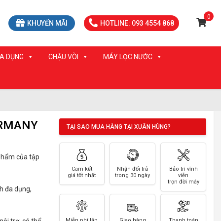
0
KHUYẾN MÃI
HOTLINE: 093 4554 868
IA DỤNG
CHẬU VÒI
MÁY LỌC NƯỚC
ERMANY
TẠI SAO MUA HÀNG TẠI XUÂN HÙNG?
 phẩm của tập
Cam kết
Nhận đổi trả
Bảo trì vĩnh
giá tốt nhất
trong 30 ngày
viễn
trọn đời máy
nh đa dụng,
Miễn phí lắp
Giao hàng
Thanh toán