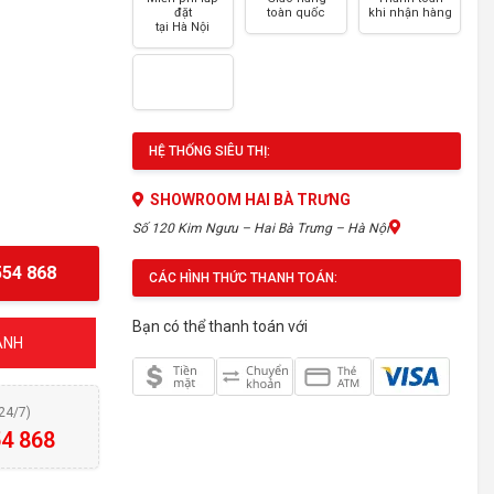
đặt
toàn quốc
khi nhận hàng
tại Hà Nội
HỆ THỐNG SIÊU THỊ:
SHOWROOM HAI BÀ TRƯNG
Số 120 Kim Ngưu – Hai Bà Trưng – Hà Nội
54 868
CÁC HÌNH THỨC THANH TOÁN:
Bạn có thể thanh toán với
ÁNH
(24/7)
4 868