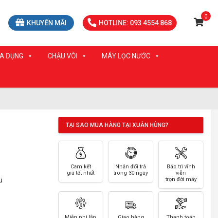
0
KHUYẾN MÃI
HOTLINE: 093 4554 868
IA DỤNG
CHẬU VÒI
MÁY LỌC NƯỚC
TẠI SAO MUA HÀNG TẠI XUÂN HÙNG?
Cam kết
Nhận đổi trả
Bảo trì vĩnh
giá tốt nhất
trong 30 ngày
viễn
u
trọn đời máy
Miễn phí lắp
Giao hàng
Thanh toán