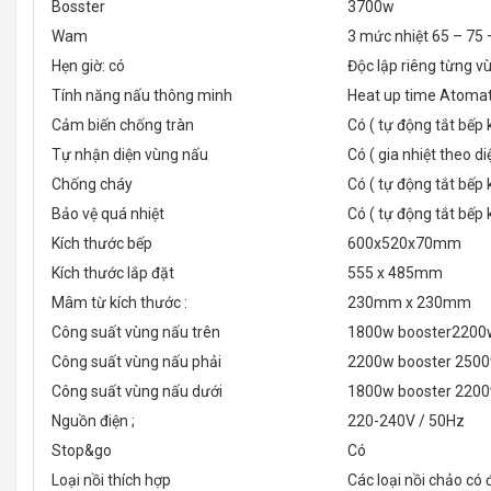
Bosster
3700w
Wam
3 mức nhiệt 65 – 75 
Hẹn giờ: có
Độc lập riêng từng v
Tính năng nấu thông minh
Heat up time Atomat
Cảm biến chống tràn
Có ( tự động tắt bếp 
Tự nhận diện vùng nấu
Có ( gia nhiệt theo di
Chống cháy
Có ( tự động tắt bếp 
Bảo vệ quá nhiệt
Có ( tự động tắt bếp 
Kích thước bếp
600x520x70mm
Kích thước lắp đặt
555 x 485mm
Mâm từ kích thước :
230mm x 230mm
Công suất vùng nấu trên
1800w booster2200
Công suất vùng nấu phải
2200w booster 250
Công suất vùng nấu dưới
1800w booster 220
Nguồn điện ;
220-240V / 50Hz
Stop&go
Có
Loại nồi thích hợp
Các loại nồi chảo có