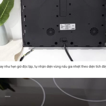
y như hẹn giờ độc lập, tự nhận diện vùng nấu gia nhiệt theo diện tích đá