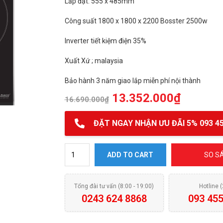
Lắp đặt: 555 x 485mm
Công suất 1800 x 1800 x 2200 Bosster 2500w
Inverter tiết kiệm điện 35%
Xuất Xứ ; malaysia
Bảo hành 3 năm giao lắp miễn phí nội thành
13.352.000
₫
16.690.000
₫
ĐẶT NGAY NHẬN ƯU ĐÃI 5% 093 45
Bếp từ ba Lorca LCI-306Plus quantity
ADD TO CART
SO S
Tổng đài tư vấn (8:00 - 19:00)
Hotline 
0243 624 8868
093 455