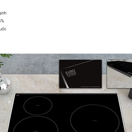
cạnh
35%
quốc