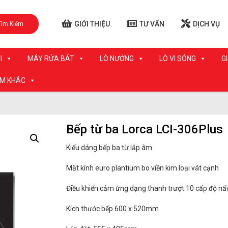
GIỚI THIỆU
TƯ VẤN
DỊCH VỤ
Tìm Kiếm
I
MÁY RỬA BÁT
LÒ NƯỚNG
LÒ VI SÓNG
G
ẨM KHÁC
Bếp từ ba Lorca LCI-306Plus
Kiểu dáng bếp ba từ lắp âm
Mặt kính euro plantium bo viền kim loại vát cạnh
Điều khiển cảm ứng dạng thanh trượt 10 cấp độ nấ
Kích thước bếp 600 x 520mm