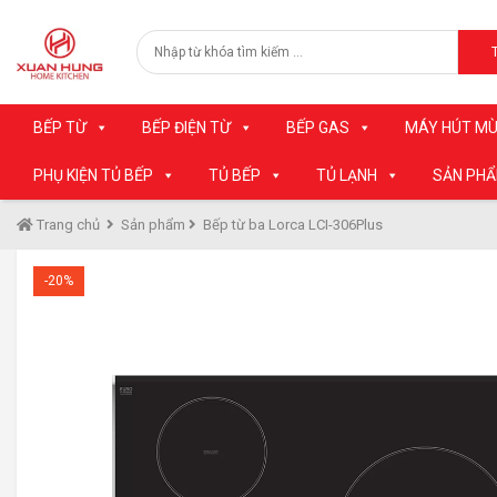
BẾP TỪ
BẾP ĐIỆN TỪ
BẾP GAS
MÁY HÚT MÙ
PHỤ KIỆN TỦ BẾP
TỦ BẾP
TỦ LẠNH
SẢN PH
Trang chủ
Sản phẩm
Bếp từ ba Lorca LCI-306Plus
-20%