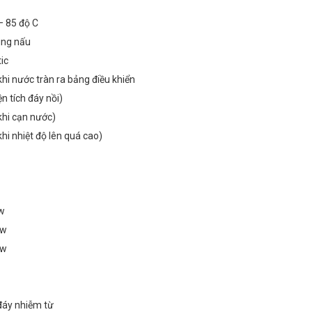
– 85 độ C
ùng nấu
ic
khi nước tràn ra bảng điều khiển
ện tích đáy nồi)
khi cạn nước)
khi nhiệt độ lên quá cao)
w
0w
0w
 đáy nhiễm từ