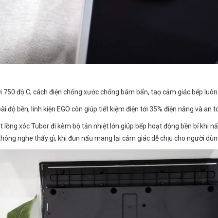
 tới 750 độ C, cách điện chống xước chống bám bẩn, taọ cảm giác bếp luôn 
ài độ bền, linh kiện EGO còn giúp tiết kiệm điện tới 35% điện năng và an 
ồng xóc Tubor đi kèm bộ tản nhiệt lớn giúp bếp hoạt động bền bỉ khi nấu t
không nghe thấy gì, khi đun nấu mang lại cảm giác dễ chịu cho người dù