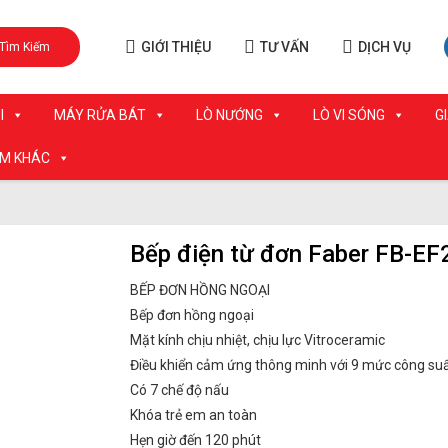
GIỚI THIỆU
TƯ VẤN
DỊCH VỤ
Tìm Kiếm
I
MÁY RỬA BÁT
LÒ NƯỚNG
LÒ VI SÓNG
G
ẨM KHÁC
Bếp điện từ đơn Faber FB-EF
BẾP ĐƠN HỒNG NGOẠI
Bếp đơn hồng ngoại
Mặt kính chịu nhiệt, chịu lực Vitroceramic
Điều khiển cảm ứng thông minh với 9 mức công suâ
Có 7 chế độ nấu
Khóa trẻ em an toàn
Hẹn giờ đến 120 phút