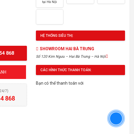
tại Hà Nội
HỆ THỐNG SIÊU THỊ:
SHOWROOM HAI BÀ TRƯNG
54 868
Số 120 Kim Ngưu – Hai Bà Trưng – Hà Nội
CÁC HÌNH THỨC THANH TOÁN:
ÁNH
Bạn có thể thanh toán với
(24/7)
4 868