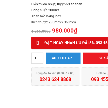
Hiển thị dư nhiệt, tuyệt đối an toàn
Công suất: 2000W
Thân bếp bằng inox
Kích thước: 280mm x 360mm
980.000
₫
1.265.000
₫
ĐẶT NGAY NHẬN ƯU ĐÃI 5% 093 45
Bếp điện từ đơn Faber FB-EF2 quantity
ADD TO CART
SO S
Tổng đài tư vấn (8:00 - 19:00)
Hotline 
0243 624 8868
093 455