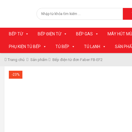
BẾP TỪ
BẾP ĐIỆN TỪ
BẾP GAS
MÁY HÚT MÙ
PHỤ KIỆN TỦ BẾP
TỦ BẾP
TỦ LẠNH
SẢN PH
Trang chủ
Sản phẩm
Bếp điện từ đơn Faber FB-EF2
-23%