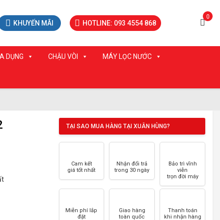
0
KHUYẾN MÃI
HOTLINE: 093 4554 868
IA DỤNG
CHẬU VÒI
MÁY LỌC NƯỚC
2
TẠI SAO MUA HÀNG TẠI XUÂN HÙNG?
Cam kết
Nhận đổi trả
Bảo trì vĩnh
giá tốt nhất
trong 30 ngày
viễn
trọn đời máy
́t
Miễn phí lắp
Giao hàng
Thanh toán
đặt
toàn quốc
khi nhận hàng