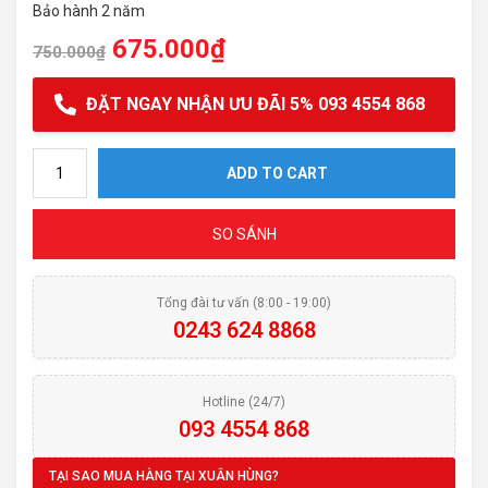
Bảo hành 2 năm
675.000
₫
750.000
₫
ĐẶT NGAY NHẬN ƯU ĐÃI 5% 093 4554 868
Nồi phủ sứ cao cấp Elmich Royal Premium quantity
ADD TO CART
SO SÁNH
Tổng đài tư vấn (8:00 - 19:00)
0243 624 8868
Hotline (24/7)
093 4554 868
TẠI SAO MUA HÀNG TẠI XUÂN HÙNG?