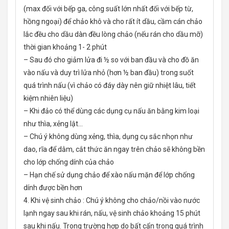
(max đối với bếp ga, công suất lớn nhất đối với bếp từ,
hồng ngoại) để chảo khô và cho rất ít dầu, cầm cán chảo
lắc đều cho dầu dàn đều lòng chảo (nếu rán cho dầu mỡ)
thời gian khoảng 1- 2 phút
– Sau đó cho giảm lửa đi ½ so với ban đầu và cho đồ ăn
vào nấu và duy trì lửa nhỏ (hơn ½ ban đầu) trong suốt
quá trình nấu (vì chảo có đáy dày nên giữ nhiệt lâu, tiết
kiệm nhiên liệu)
– Khi đảo có thể dùng các dụng cụ nấu ăn bằng kim loại
như thìa, xẻng lật…
– Chú ý không dùng xẻng, thìa, dụng cụ sắc nhọn như
dao, rĩa để dằm, cắt thức ăn ngay trên chảo sẽ không bền
cho lớp chống dính của chảo
– Hạn chế sử dụng chảo để xào nấu mặn để lớp chống
dính được bền hơn
4. Khi vệ sinh chảo : Chú ý không cho chảo/nồi vào nước
lạnh ngay sau khi rán, nấu, vệ sinh chảo khoảng 15 phút
sau khi nấu. Trong trường hợp do bất cẩn trong quá trình