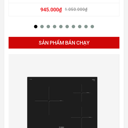
945.000
₫
1.050.000
₫
SẢN PHẨM BÁN CHẠY