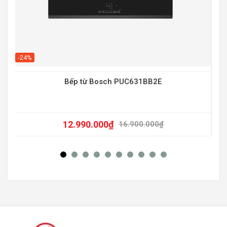
-20
-24%
Bếp từ Bosch PUC631BB2E
12.990.000
₫
16.900.000
₫