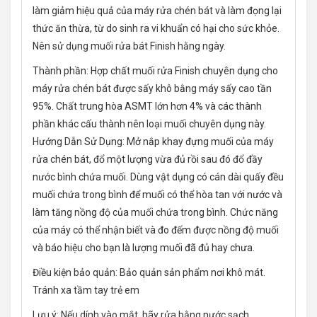
làm giảm hiệu quả của máy rửa chén bát và làm đọng lại
thức ăn thừa, từ do sinh ra vi khuẩn có hại cho sức khỏe.
Nên sử dụng muối rửa bát Finish hằng ngày.
Thành phần: Hợp chất muối rửa Finish chuyên dụng cho
máy rửa chén bát được sấy khô bằng máy sấy cao tần
95%. Chất trung hòa ASMT lớn hơn 4% và các thành
phần khác cấu thành nên loại muối chuyên dụng này.
Hướng Dẫn Sử Dụng: Mở nắp khay đựng muối của máy
rửa chén bát, đổ một lượng vừa đủ rồi sau đó đổ đầy
nước bình chứa muối. Dùng vật dụng có cán dài quấy đều
muối chứa trong bình để muối có thể hòa tan với nước và
làm tăng nồng độ của muối chứa trong bình. Chức năng
của máy có thể nhận biết và đo đếm được nồng độ muối
và báo hiệu cho bạn là lượng muối đã đủ hay chưa.
Điều kiện bảo quản: Bảo quản sản phẩm nơi khô mát.
Tránh xa tầm tay trẻ em
Lưu ý: Nếu dính vào mắt, hãy rửa bằng nước sạch.