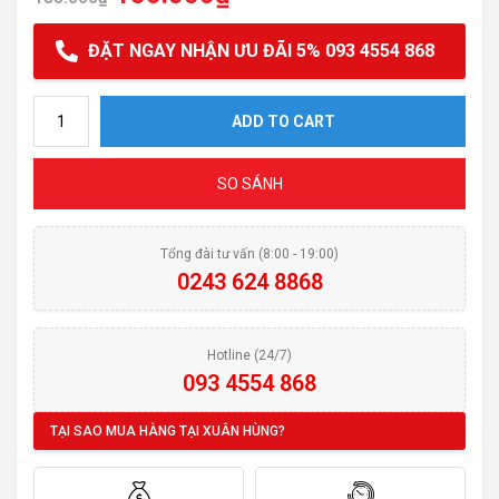
ĐẶT NGAY NHẬN ƯU ĐÃI 5% 093 4554 868
Muối rửa bát Finish Special Salt 1,2kg quantity
ADD TO CART
SO SÁNH
Tổng đài tư vấn (8:00 - 19:00)
0243 624 8868
Hotline (24/7)
093 4554 868
TẠI SAO MUA HÀNG TẠI XUÂN HÙNG?