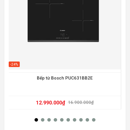
-20
-24%
Bếp từ Bosch PUC631BB2E
12.990.000
₫
16.900.000
₫