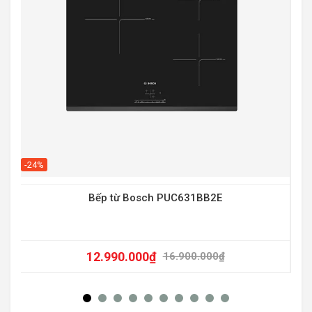
-20
-24%
Bếp từ Bosch PUC631BB2E
12.990.000
₫
16.900.000
₫