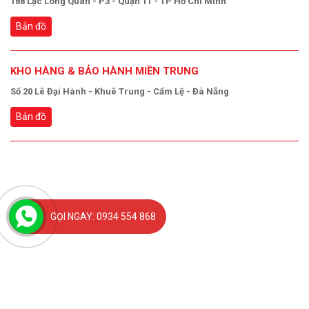
188 Lạc Long Quân - P3 - Quận 11 - TP Hồ Chí Minh
Bản đồ
KHO HÀNG & BẢO HÀNH MIỀN TRUNG
Số 20 Lê Đại Hành - Khuê Trung - Cẩm Lệ - Đà Nẵng
Bản đồ
GỌI NGAY: 0934 554 868