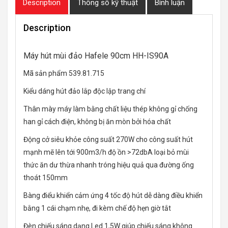
Description
Thông số kỹ thuật
Bình luận
Description
Máy hút mùi đảo Hafele 90cm HH-IS90A
Mã sản phẩm 539.81.715
Kiểu dáng hút đảo lắp độc lập trang chí
Thân mày máy làm bằng chất liệu thép không gỉ chống
han gỉ cách điện, không bị ăn mòn bởi hóa chất
Động cở siêu khỏe công suất 270W cho công suất hút
mạnh mẽ lên tới 900m3/h độ ồn >72dbA loại bỏ mùi
thức ăn dư thừa nhanh tróng hiệu quả qua đường ống
thoát 150mm
Bàng điểu khiển cảm ứng 4 tốc độ hút dễ dàng điều khiển
bằng 1 cái chạm nhẹ, đi kèm chế độ hẹn giờ tắt
Đèn chiếu sáng dạng Led 1,5W giúp chiếu sáng không