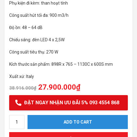
Phụ kiện đi kèm: than hoạt tính
Công suất hút tối đa: 900 m3/h
Độ ồn: 48 – 64 dB
Chiếu sáng: đèn LED 4 x 2,5W
Công suất tiêu thụ: 270 W
Kích thước sản phẩm: 898R x 765 – 1130C x 600S mm
Xuất xứ: Italy
27.900.000
₫
38.916.000
₫
ĐẶT NGAY NHẬN ƯU ĐÃI 5% 093 4554 868
Máy hút mùi đảo Hafele 90cm HH-IS90A quantity
ADD TO CART