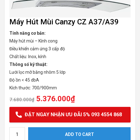
Máy Hút Mùi Canzy CZ A37/A39
Tính năng cơ bản:
Máy hút mùi – Kính cong
Điều khiển cảm ứng 3 cấp độ
Chất liệu: Inox, kính
Thông số kỹ thuật:
Lưới lọc mỡ bằng nhôm 5 lớp
Độ ồn < 45 dbA
Kích thước: 700/900mm
5.376.000
₫
7.680.000
₫
ĐẶT NGAY NHẬN ƯU ĐÃI 5% 093 4554 868
Máy Hút Mùi Canzy CZ A37/A39 quantity
ADD TO CART