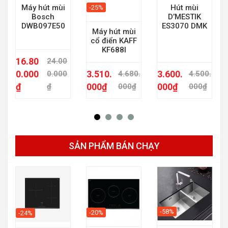
Máy hút mùi
Hút mùi
-25%
Bosch
D’MESTIK
DWB097E50
ES3070 DMK
Máy hút mùi
cổ điển KAFF
KF688I
16.80
24.00
0.000
3.510.
3.600.
0.000
4.680.
4.500.
₫
000
₫
000
₫
₫
000
₫
000
₫
SẢN PHẨM BÁN CHẠY
-58%
-20%
-24%