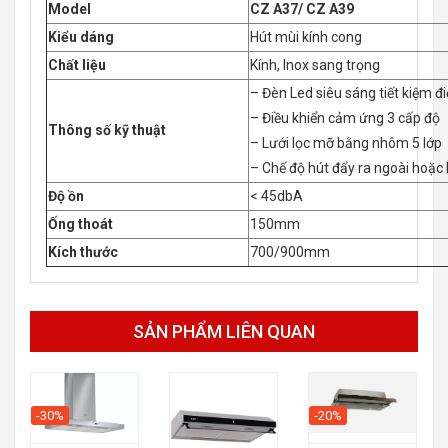
Model
CZ A37/ CZ A39
Kiểu dáng
Hút mùi kính cong
Chất liệu
Kính, Inox sang trọng
– Đèn Led siêu sáng tiết kiệm đ
– Điều khiển cảm ứng 3 cấp độ
Thông số kỹ thuật
– Lưới lọc mỡ bằng nhôm 5 lớp
– Chế độ hút đẩy ra ngoài hoặc
Độ ồn
< 45dbA
Ống thoát
150mm
Kích thước
700/900mm
SẢN PHẨM LIÊN QUAN
-30%
-20%