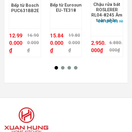
Chậu rửa bát
Bếp từ Eurosun
Bếp từ Bosch
ROSLERER
EU-TE318
PUC631BB2E
RL04-8245 Âm
toàn phần
Quà tặng:
Bộ nồi từ 
12.99
15.84
16.90
19.80
0.000
0.000
2.950.
0.000
0.000
6.880.
₫
₫
000
₫
₫
₫
000
₫