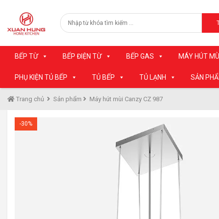
BẾP TỪ
BẾP ĐIỆN TỪ
BẾP GAS
MÁY HÚT MÙ
PHỤ KIỆN TỦ BẾP
TỦ BẾP
TỦ LẠNH
SẢN PH
Trang chủ
Sản phẩm
Máy hút mùi Canzy CZ 987
-30%