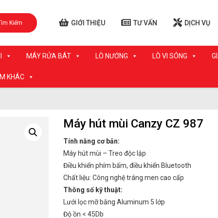
GIỚI THIỆU
TƯ VẤN
DỊCH VỤ
Tìm Kiếm
I
MÁY RỬA BÁT
LÒ NƯỚNG
LÒ VI SÓNG
G
ẨM KHÁC
Máy hút mùi Canzy CZ 987
Tính năng cơ bản:
Máy hút mùi – Treo độc lập
Điều khiển phím bấm, điều khiển Bluetooth
Chất liệu: Công nghệ tráng men cao cấp
Thông số kỹ thuật:
Lưới lọc mỡ bằng Aluminum 5 lớp
Độ ồn < 45Db