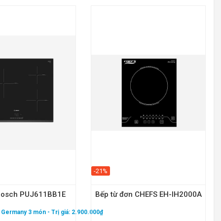
-21%
 Bosch PUJ611BB1E
Bếp từ đơn CHEFS EH-IH2000A
 - Germany 3 món
- Trị giá: 2.900.000₫
Qu