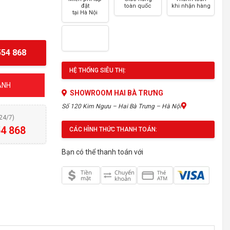
đặt
toàn quốc
khi nhận hàng
tại Hà Nội
54 868
HỆ THỐNG SIÊU THỊ:
ÁNH
SHOWROOM HAI BÀ TRƯNG
Số 120 Kim Ngưu – Hai Bà Trưng – Hà Nội
(24/7)
4 868
CÁC HÌNH THỨC THANH TOÁN:
Bạn có thể thanh toán với