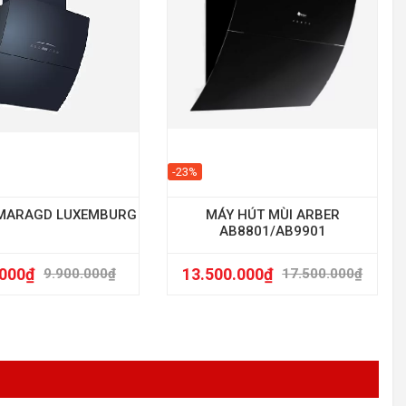
-23%
SMARAGD LUXEMBURG
MÁY HÚT MÙI ARBER
AB8801/AB9901
.000
₫
13.500.000
₫
9.900.000
₫
17.500.000
₫