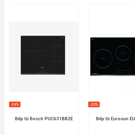
-24%
-20%
Bếp từ Bosch PUC631BB2E
Bếp từ Eurosun E