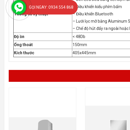
– Điều khiển kiểu phím bấm
GỌI NGAY: 0934 554 868
Thông số kỹ thuật
– Điều khiển Bluetooth
– Lưới lọc mỡ bằng Aluminum 5
– Chế độ hút đẩy ra ngoài hoặc
Độ ồn
< 48Db
Ống thoát
150mm
Kích thước
405x445mm