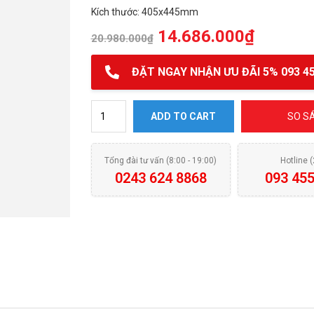
Kích thước: 405x445mm
14.686.000
₫
20.980.000
₫
ĐẶT NGAY NHẬN ƯU ĐÃI 5% 093 45
Máy hút mùi Canzy CZ 987 quantity
ADD TO CART
SO S
Tổng đài tư vấn (8:00 - 19:00)
Hotline 
0243 624 8868
093 455