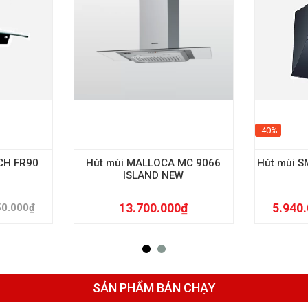
-40%
CH FR90
Hút mùi MALLOCA MC 9066
Hút mùi 
ISLAND NEW
13.700.000
₫
5.940
50.000
₫
SẢN PHẨM BÁN CHẠY