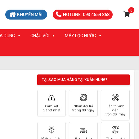
0
KHUYẾN MÃI
HOTLINE: 093 4554 868
IA DỤNG
CHẬU VÒI
MÁY LỌC NƯỚC
TẠI SAO MUA HÀNG TẠI XUÂN HÙNG?
Cam kết
Nhận đổi trả
Bảo trì vĩnh
giá tốt nhất
trong 30 ngày
viễn
trọn đời máy
Miễn phí lắp
Giao hàng
Thanh toán