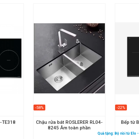
-58%
-22%
U-TE318
Chậu rửa bát ROSLERER RL04-
Bếp từ
8245 Âm toàn phần
Quà tặng:
Bộ nồi từ Elo