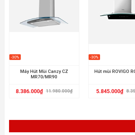
-30%
-30%
Máy Hút Mùi Canzy CZ
Hút mùi ROVIGO R
MR70/MR90
8.386.000
₫
5.845.000
₫
11.980.000
₫
8.3