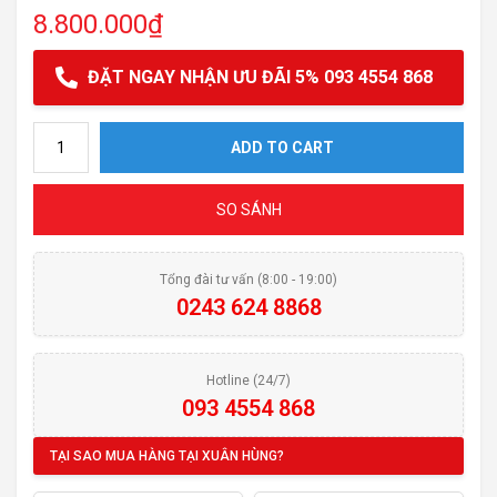
8.800.000
₫
ĐẶT NGAY NHẬN ƯU ĐÃI 5% 093 4554 868
Lò vi sóng MALLOCA MW 820B quantity
ADD TO CART
SO SÁNH
Tổng đài tư vấn (8:00 - 19:00)
0243 624 8868
Hotline (24/7)
093 4554 868
TẠI SAO MUA HÀNG TẠI XUÂN HÙNG?