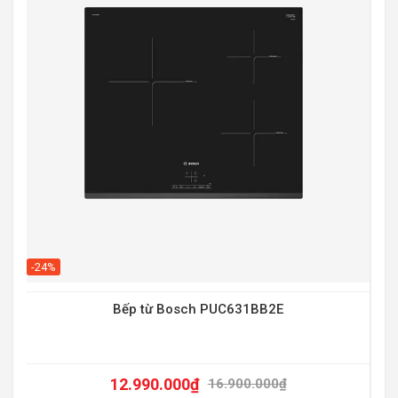
-20
-24%
Bếp từ Bosch PUC631BB2E
12.990.000
₫
16.900.000
₫