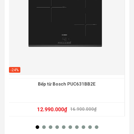
-20
-24%
Bếp từ Bosch PUC631BB2E
12.990.000
₫
16.900.000
₫