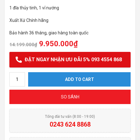
1 đĩa thủy tinh, 1 vỉ nướng
Xuất Xứ Chính hãng
Bảo hành 36 tháng, giao hàng toàn quốc
9.950.000
₫
14.199.000
₫
ĐẶT NGAY NHẬN ƯU ĐÃI 5% 093 4554 868
Lò vi sóng kết hợp nướng âm tủ Hafele HM-B38C quantity
ADD TO CART
SO SÁNH
Tổng đài tư vấn (8:00 - 19:00)
0243 624 8868