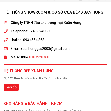
HỆ THỐNG SHOWROOM & CƠ SỞ CỦA BẾP XUÂN HÙNG
Công ty TNHH đầu tư thương mại Xuân Hùng
Telephone: 0243 6248868
Hotline: 093 4554 868
Email: xuanhunggas2003@gmail.com
Mã số thuế:
0107928760
HỆ THỐNG BẾP XUÂN HÙNG
Số 120 Kim Ngưu – Hai Bà Trưng – Hà Nội
Bản đồ
KHO HÀNG & BẢO HÀNH TP.HCM
188 Lạc Long Quân - P3 - Quận 11 - TP Hồ Chí Minh