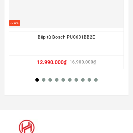
-20
-24%
0w
Bếp từ Bosch PUC631BB2E
12.990.000
₫
16.900.000
₫