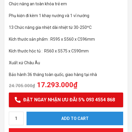
Chức năng an toàn khóa trẻ em
Phụ kiện đi kèm 1 khay nướng và 1 vỉ nướng
13 Chức năng gia nhiệt dài nhiệt từ 30-250ºC
Kích thước sản phẩm : R595 x S560 x C596mm
Kích thước hộc tủ : R560 x S575 x C590mm
Xuất xứ Châu Âu
Bảo hành 36 tháng toàn quốc, giao hàng tại nhà
17.293.000
₫
24.705.000
₫
ĐẶT NGAY NHẬN ƯU ĐÃI 5% 093 4554 868
Lò nướng âm tủ Hafele HO-8T72A 538.01.421 quantity
ADD TO CART