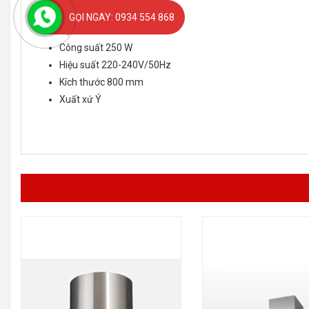
Công suất hút 850m3/h
GỌI NGAY: 0934 554 868
Độ ồn <65 dB
Công suất 250 W
Hiệu suất 220-240V/50Hz
Kích thước 800 mm
Xuất xứ Ý