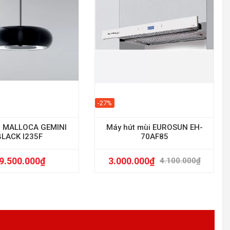
-27%
i MALLOCA GEMINI
Máy hút mùi EUROSUN EH-
BLACK I235F
70AF85
9.500.000
₫
3.000.000
₫
4.100.000
₫