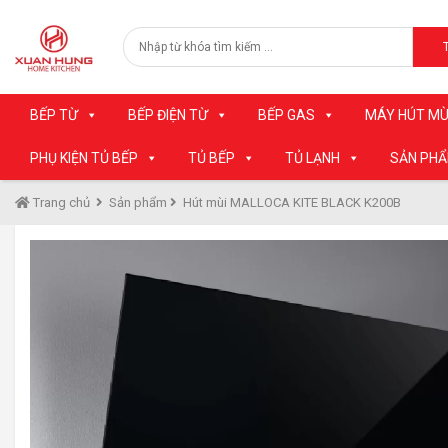
BẾP TỪ
BẾP ĐIỆN TỪ
BẾP GAS
MÁY HÚT MÙ
PHỤ KIỆN TỦ BẾP
TỦ BẾP
TỦ LẠNH
SẢN PH
Trang chủ
Sản phẩm
Hút mùi MALLOCA KITE BLACK K200B