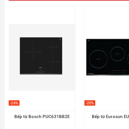
-24%
-20%
Bếp từ Bosch PUC631BB2E
Bếp từ Eurosun E