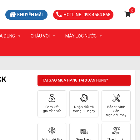
0
KHUYẾN MÃI
HOTLINE: 093 4554 868
IA DỤNG
CHẬU VÒI
MÁY LỌC NƯỚC
CK
TẠI SAO MUA HÀNG TẠI XUÂN HÙNG?
Cam kết
Nhận đổi trả
Bảo trì vĩnh
giá tốt nhất
trong 30 ngày
viễn
trọn đời máy
Miễn phí lắp
Giao hàng
Thanh toán