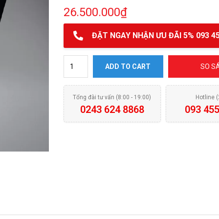
26.500.000
₫
ĐẶT NGAY NHẬN ƯU ĐÃI 5% 093 45
Hút mùi MALLOCA KITE BLACK K200B quantity
ADD TO CART
SO S
Tổng đài tư vấn (8:00 - 19:00)
Hotline 
0243 624 8868
093 455