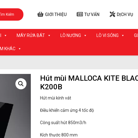
GIỚI THIỆU
TƯ VẤN
DỊCH VỤ
Tìm Kiếm
I
MÁY RỬA BÁT
LÒ NƯỚNG
LÒ VI SÓNG
G
ẨM KHÁC
Hút mùi MALLOCA KITE BLA
K200B
Hút mùi kính vát
Điều khiển cảm ứng 4 tốc độ
Công suất hút 850m3/h
Kích thước 800 mm