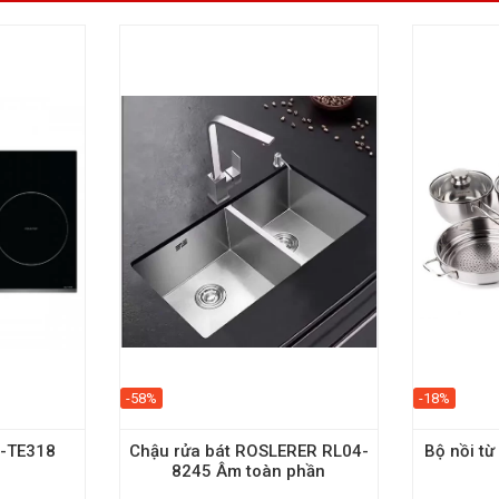
-58%
-18%
U-TE318
Chậu rửa bát ROSLERER RL04-
Bộ nồi từ
8245 Âm toàn phần