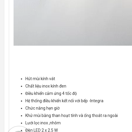
Hút mùi kính vát
Chất liệu inox kính đen
Điều khiển cảm ứng 4 tốc độ
Hệ thống điều khiển kết nối với bếp -Integra
Chức năng hẹn giờ
Khử mùi bằng than hoạt tính và ống thoát ra ngoài
Lưới lọc inox ,nhôm
Đèn LED 2 x 2.5 W