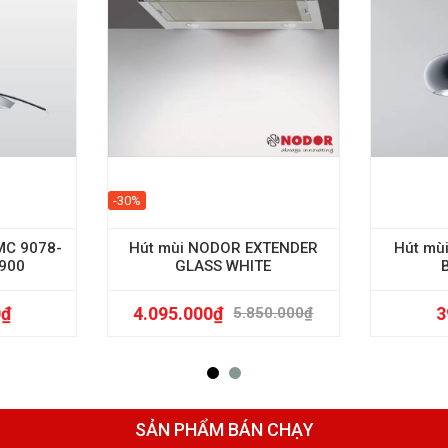
-30%
MC 9078-
Hút mùi NODOR EXTENDER
Hút mù
900
GLASS WHITE
0
₫
4.095.000
₫
3
5.850.000
₫
SẢN PHẨM BÁN CHẠY